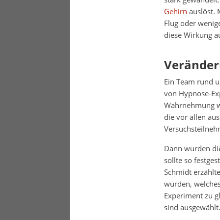
Gehirn
auslöst. 
Flug oder wenig
diese Wirkung a
Veränder
Ein Team rund 
von Hypnose-Exp
Wahrnehmung wu
die vor allen au
Versuchsteilneh
Dann wurden die
sollte so festge
Schmidt erzählte
würden, welches
Experiment zu gl
sind ausgewählt