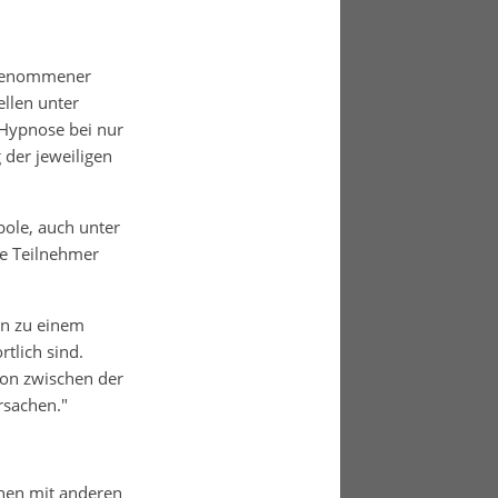
ufgenommener
ellen unter
 Hypnose bei nur
der jeweiligen
bole, auch unter
ie Teilnehmer
hin zu einem
tlich sind.
ion zwischen der
rsachen."
ihen mit anderen