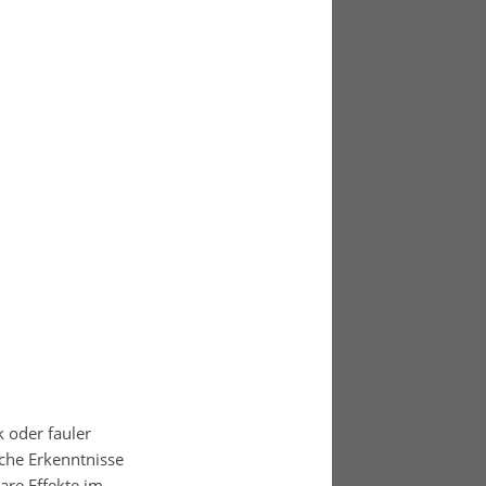
k oder fauler
iche Erkenntnisse
are Effekte im