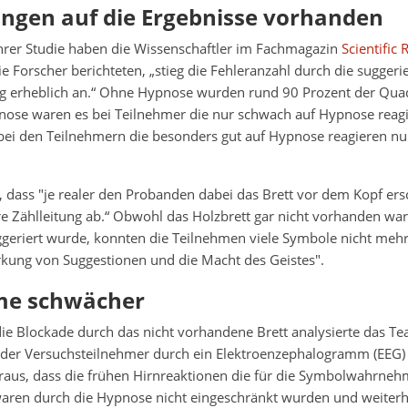
ngen auf die Ergebnisse vorhanden
ihrer Studie haben die Wissenschaftler im Fachmagazin
Scientific 
ie Forscher berichteten, „stieg die Fehleranzahl durch die suggeri
g erheblich an.“ Ohne Hypnose wurden rund 90 Prozent der Quadr
pnose waren es bei Teilnehmer die nur schwach auf Hypnose reag
bei den Teilnehmern die besonders gut auf Hypnose reagieren nu
, dass "je realer den Probanden dabei das Brett vor dem Kopf ers
e Zählleitung ab.“ Obwohl das Holzbrett gar nicht vorhanden wa
geriert wurde, konnten die Teilnehmen viele Symbole nicht mehr
Wirkung von Suggestionen und die Macht des Geistes".
me schwächer
ie Blockade durch das nicht vorhandene Brett analysierte das Te
t der Versuchsteilnehmer durch ein Elektroenzephalogramm (EEG)
heraus, dass die frühen Hirnreaktionen die für die Symbolwahrne
waren durch die Hypnose nicht eingeschränkt wurden und weiter