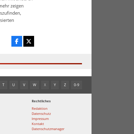
 mehr zeigen
uszufinden,
ierten
T
U
V
W
X
Y
Z
0-9
Rechtliches
Redaktion
Datenschutz
Impressum
Kontakt
Datenschutzmanager