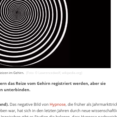
Reizen im Gehirn.
(Foto: ©
Lawrencedwolf
,
wikipedia.org
)
rn das Reize vom Gehirn registriert werden, aber sie
rn unterbinden.
and).
Das negative Bild von
Hypnose
, die früher als Jahrmarkttric
ben war, hat sich in den letzten Jahren durch neue wissenschaftl
 Inzwischen gibt es Studien die belegen, dass Hypnose nachweisb