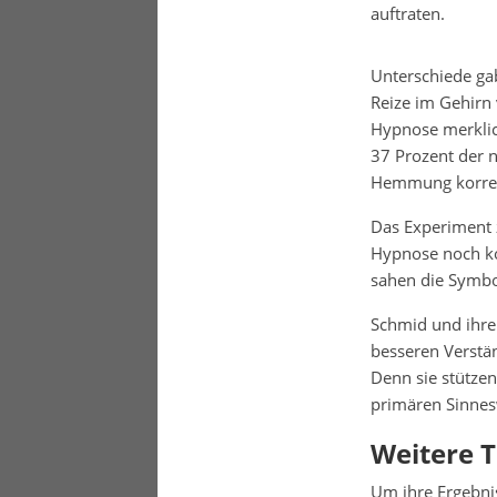
auftraten.
Unterschiede ga
Reize im Gehirn 
Hypnose merklic
37 Prozent der 
Hemmung korreli
Das Experiment z
Hypnose noch kor
sahen die Symbol
Schmid und ihre 
besseren Verstän
Denn sie stütze
primären Sinnes
Weitere T
Um ihre Ergebnis