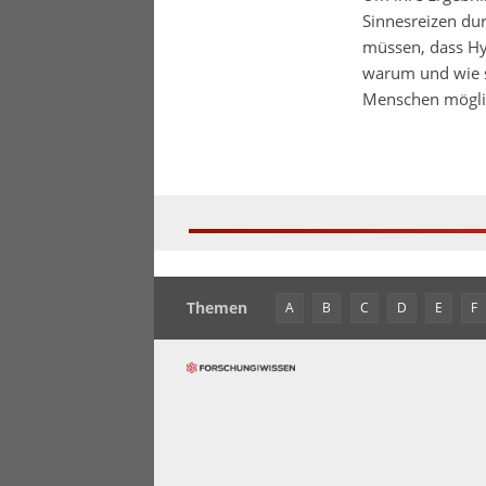
Sinnesreizen dur
müssen, dass Hyp
warum und wie 
Menschen möglic
Themen
A
B
C
D
E
F