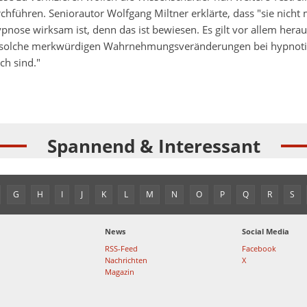
chführen. Seniorautor Wolfgang Miltner erklärte, dass "sie nicht
nose wirksam ist, denn das ist bewiesen. Es gilt vor allem hera
solche merkwürdigen Wahrnehmungsveränderungen bei hypnotis
h sind."
Spannend & Interessant
G
H
I
J
K
L
M
N
O
P
Q
R
S
News
Social Media
RSS-Feed
Facebook
Nachrichten
X
Magazin