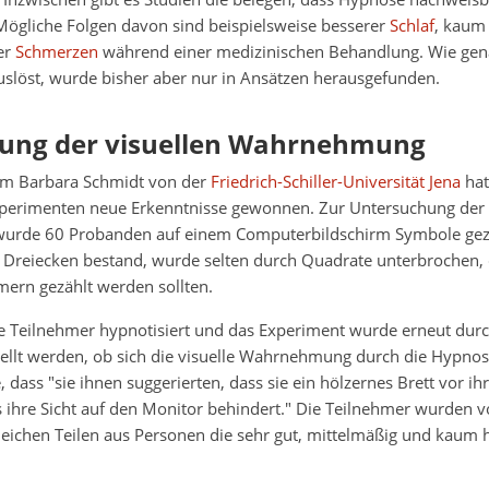
Mögliche Folgen davon sind beispielsweise besserer
Schlaf
, kau
er
Schmerzen
während einer medizinischen Behandlung. Wie ge
uslöst, wurde bisher aber nur in Ansätzen herausgefunden.
ung der visuellen Wahrnehmung
um Barbara Schmidt von der
Friedrich-Schiller-Universität Jena
hat
erimenten neue Erkenntnisse gewonnen. Zur Untersuchung der 
rde 60 Probanden auf einem Computerbildschirm Symbole gezei
s Dreiecken bestand, wurde selten durch Quadrate unterbrochen,
mern gezählt werden sollten.
 Teilnehmer hypnotisiert und das Experiment wurde erneut durc
stellt werden, ob sich die visuelle Wahrnehmung durch die Hypnos
, dass "sie ihnen suggerierten, dass sie ein hölzernes Brett vor i
 ihre Sicht auf den Monitor behindert." Die Teilnehmer wurden 
eichen Teilen aus Personen die sehr gut, mittelmäßig und kaum 
.