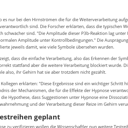
b es nur bei den Hirnströmen die für die Weiterverarbeitung a
verantwortlich sind. Die Forscher erklärten, dass die typischen W
h schwächer sind. "Die Amplitude dieser P3b-Reaktion lag unter
normalen Amplitude unter Kontrollbedingungen." Die Ausprägung 
erte jeweils damit, wie viele Symbole übersehen wurden.
eigt, dass die einfache Verarbeitung, also das Erkennen der Sym
rekt stattfand aber die weitere Verarbeitung blockiert wurde. D
e also, ihr Gehirn hat sie aber trotzdem nicht gezählt.
Kollegen erklärten: "Diese Ergebnisse sind ein wichtiger Schritt 
dnis der Mechanismen, die für die Effekte der Hypnose verantwor
n die Hypothese, dass Suggestionen unter Hypnose eine Dissoziat
wahrnehmung und der Verarbeitung dieser Reize im Gehirn veru
estreihen geplant
se zu verifizieren wollen die Wissenschaftler nun weitere Testre