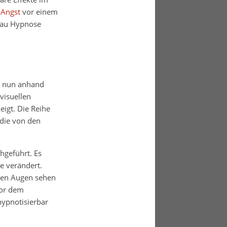
m
Angst
vor einem
nau Hypnose
 nun anhand
visuellen
gt. Die Reihe
 die von den
hgeführt. Es
e verändert.
hren Augen sehen
vor dem
hypnotisierbar