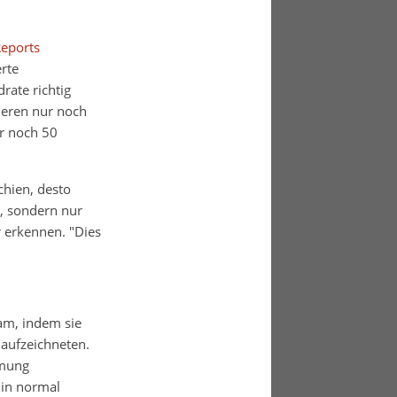
Reports
erte
ate richtig
ieren nur noch
r noch 50
chien, desto
r, sondern nur
 erkennen. "Dies
am, indem sie
 aufzeichneten.
hmung
hin normal