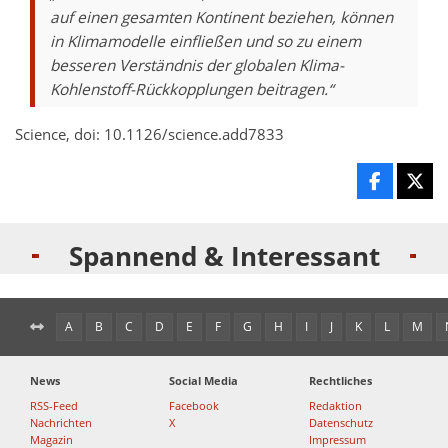
auf einen gesamten Kontinent beziehen, können
in Klimamodelle einfließen und so zu einem
besseren Verständnis der globalen Klima-
Kohlenstoff-Rückkopplungen beitragen.“
Science, doi: 10.1126/science.add7833
Spannend & Interessant
A
B
C
D
E
F
G
H
I
J
K
L
M
News
Social Media
Rechtliches
RSS-Feed
Facebook
Redaktion
Nachrichten
X
Datenschutz
Magazin
Impressum