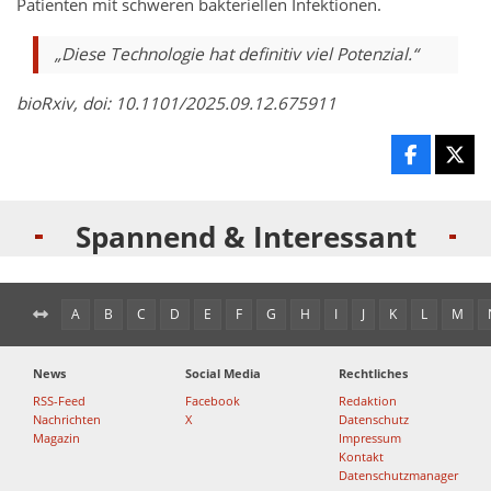
Patienten mit schweren bakteriellen Infektionen.
„Diese Technologie hat definitiv viel Potenzial.“
bioRxiv, doi: 10.1101/2025.09.12.675911
Spannend & Interessant
A
B
C
D
E
F
G
H
I
J
K
L
M
News
Social Media
Rechtliches
RSS-Feed
Facebook
Redaktion
Nachrichten
X
Datenschutz
Magazin
Impressum
Kontakt
Datenschutzmanager