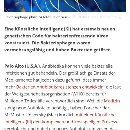
Bakteriophage phiX174 tötet Bakterien
(Foto: ©
freshidea
,
Adobe Stock
)
Eine Künstliche Intelligenz (KI) hat erstmals neuen
genetischen Code für bakterienfressende Viren
konstruiert. Die Bakteriophagen waren
vermehrungsfähig und haben Bakterien getötet.
Palo Alto (U.S.A.).
Antibiotika können viele bakterielle
Infektionen gut behandeln. Der großflächige Einsatz der
Medikamente hat jedoch dazu geführt, dass immer
mehr
Bakterien Antibiotikaresistenzen entwickeln
, die laut
der Weltgesundheitsorganisation (WHO) bereits für
Millionen Todesfälle verantwortlich sind. Weil die
Medizin
stetig neue Antibiotake benötigt, haben Forscher der
McMaster University (Mac) kürzlich
mit einer Künstliche
Intelligenz (KI) den komplexen und kostspieligen Prozess
vereinfacht und dabei ein neues Antibiotikum gegen das