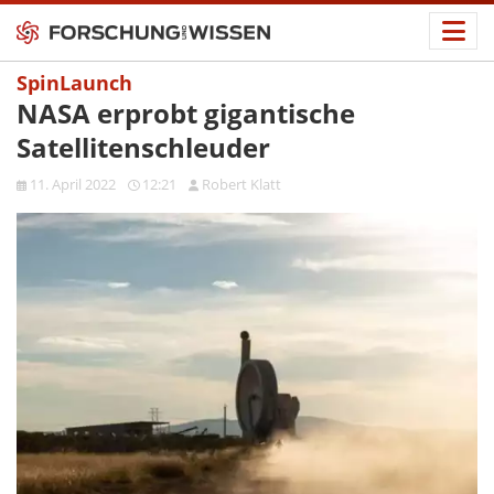
SpinLaunch
NASA erprobt gigantische
Satellitenschleuder
11. April 2022
12:21
Robert Klatt