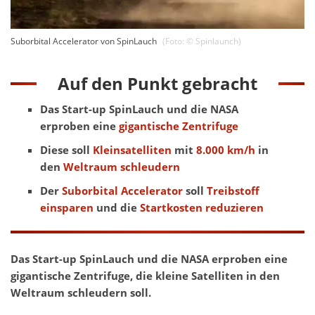
Suborbital Accelerator von SpinLauch
(Foto: ©
Spinlaunch
)
Auf den Punkt gebracht
Das Start-up SpinLauch und die NASA
erproben eine
gigantische Zentrifuge
Diese soll
Kleinsatelliten
mit
8.000 km/h
in
den
Weltraum schleudern
Der
Suborbital Accelerator
soll
Treibstoff
einsparen
und die
Startkosten reduzieren
Das Start-up SpinLauch und die NASA erproben eine
gigantische Zentrifuge, die kleine Satelliten in den
Weltraum schleudern soll.