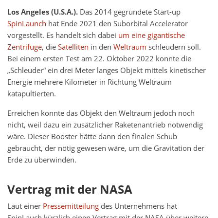
Los Angeles (U.S.A.).
Das 2014 gegründete Start-up
SpinLaunch
hat Ende 2021 den Suborbital Accelerator
vorgestellt. Es handelt sich dabei
um eine gigantische
Zentrifuge
, die
Satelliten
in den
Weltraum
schleudern soll.
Bei einem ersten Test am 22. Oktober 2022 konnte die
„Schleuder“ ein drei Meter langes Objekt mittels kinetischer
Energie mehrere Kilometer in Richtung Weltraum
katapultierten.
Erreichen konnte das Objekt den Weltraum jedoch noch
nicht, weil dazu ein zusätzlicher Raketenantrieb notwendig
wäre. Dieser Booster hätte dann den finalen Schub
gebraucht, der nötig gewesen wäre, um die Gravitation der
Erde zu überwinden.
Vertrag mit der NASA
Laut einer
Pressemitteilung
des Unternehmens hat
SpinLauch kürzlich einen Vertrag mit der NASA über weitere