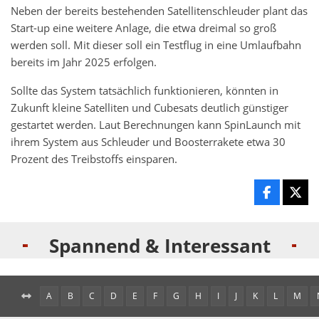
Neben der bereits bestehenden Satellitenschleuder plant das
Start-up eine weitere Anlage, die etwa dreimal so groß
werden soll. Mit dieser soll ein Testflug in eine Umlaufbahn
bereits im Jahr 2025 erfolgen.
Sollte das System tatsächlich funktionieren, könnten in
Zukunft kleine Satelliten und Cubesats deutlich günstiger
gestartet werden. Laut Berechnungen kann SpinLaunch mit
ihrem System aus Schleuder und Boosterrakete etwa 30
Prozent des Treibstoffs einsparen.
Spannend & Interessant
A
B
C
D
E
F
G
H
I
J
K
L
M