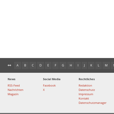
A
B
C
D
E
F
G
H
I
J
K
L
M
News
Social Media
Rechtliches
RSS-Feed
Facebook
Redaktion
Nachrichten
X
Datenschutz
Magazin
Impressum
Kontakt
Datenschutzmanager