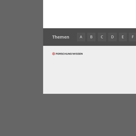
Themen
A
B
C
D
E
F