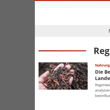
Re
Nahrung
Die B
Landw
Regenwür
analysie
beeinflu