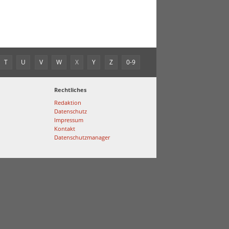
T
U
V
W
X
Y
Z
0-9
Rechtliches
Redaktion
Datenschutz
Impressum
Kontakt
Datenschutzmanager