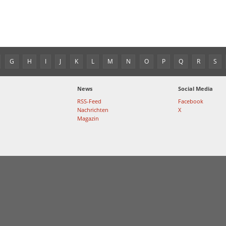
G
H
I
J
K
L
M
N
O
P
Q
R
S
News
Social Media
RSS-Feed
Facebook
Nachrichten
X
Magazin