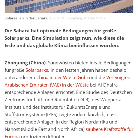
Solarzellen in der Sahara
(Foto: ©
chungking
,
Adobe Stock
)
Die Sahara hat optimale Bedingungen für große
Solarparks. Eine Simulation zeigt nun, wie diese die
Erde und das globale Klima beeinflussen würden.
Zhanjiang (China).
Sandwüsten bieten ideale Bedingungen
für große
Solarparks
. In den letzten Jahren haben deshalb
unteranderem
China in der Wüste Gobi
und die
Vereinigten
Arabischen Emiraten (VAE) in der Wüste
bei Al Dhafra
entsprechende Anlagen errichtet. Eine Studie des Deutschen
Zentrums für Luft- und Raumfahrt (DLR), des Wuppertal
Instituts und des Instituts für ZukunftsEnergie und
Stoffstromsysteme (IZES) zeigte zudem kürzlich, dass
entsprechende Anlagen in der Region Nordafrika und
Nahost (Middle East and North Africa)
saubere Kraftstoffe für
Europa
produzieren könnten.