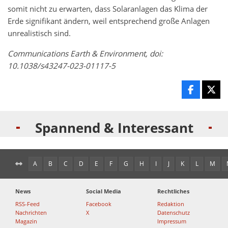
somit nicht zu erwarten, dass Solaranlagen das Klima der
Erde signifikant ändern, weil entsprechend große Anlagen
unrealistisch sind.
Communications Earth & Environment, doi:
10.1038/s43247-023-01117-5
Spannend & Interessant
A
B
C
D
E
F
G
H
I
J
K
L
M
News
Social Media
Rechtliches
RSS-Feed
Facebook
Redaktion
Nachrichten
X
Datenschutz
Magazin
Impressum