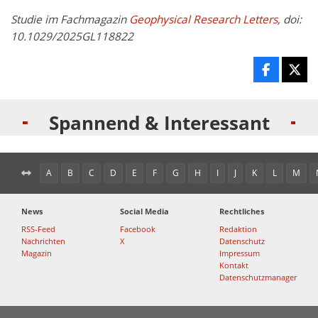
Studie im Fachmagazin
Geophysical Research Letters
, doi:
10.1029/2025GL118822
Spannend & Interessant
A
B
C
D
E
F
G
H
I
J
K
L
M
News
Social Media
Rechtliches
RSS-Feed
Facebook
Redaktion
Nachrichten
X
Datenschutz
Magazin
Impressum
Kontakt
Datenschutzmanager