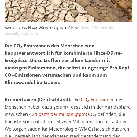
Kombiniertes Hitze-Dürre-Ereignis in Afrika
(Foto: ©
Wirestock
,
depositphotos.com
)
Die CO₂-Emissionen des Menschen sind
hauptverantwortlich für kombinierte Hitze-Dürre-
Ereignisse. Diese treffen vor allem Länder mit
niedrigen Einkommen, die selbst nur geringe Pro-Kopf-
CO₂-Emissionen verursachen und kaum zum
Klimawandel beitragen.
Bremerhaven (Deutschland).
Die
CO₂
-
Emissionen
des
Menschen haben dazu geführt, dass sich in der Atmosphäre
inzwischen
424 parts per million (ppm)
CO₂ befinden, die
höchste Konzentration seit zwei Millionen Jahren. Laut der
Weltorganisation für Meteorologie (WMO) hat sich dadurch
die Energiebilanz des Planeten stark verändert und der