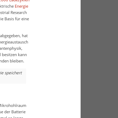
ektrische
Energie
strial Research
e Basis für eine
 abgegeben, hat
nergieaustausch
antenphysik,
l besitzen kann
nden bleiben.
ie speichert
 Mikrohohlraum
e der Batterie