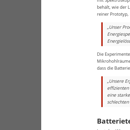
mit Spektroskopi
behält, wie der L
reiner Prototyp,
„Unser Proo
Energiespe
Energielös
Die Experimente
Mikrohohlräumen
dass die Batter
„Unsere Er
effiziente
eine stark
schlechten 
Batteriet