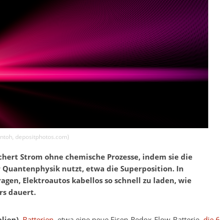
ntoh
,
depositphotos.com
)
chert Strom ohne chemische Prozesse, indem sie die
Quantenphysik nutzt, etwa die Superposition. In
gen, Elektroautos kabellos so schnell zu laden, wie
rs dauert.
lien).
Batterien
, etwa eine neue Eisen-Redox-Flow-Batterie,
die 