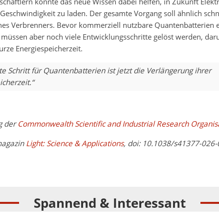
chaftlern könnte das neue Wissen dabei helfen, in Zukunft Elekt
Geschwindigkeit zu laden. Der gesamte Vorgang soll ähnlich schn
nes Verbrenners. Bevor kommerziell nutzbare Quantenbatterien e
müssen aber noch viele Entwicklungsschritte gelöst werden, daru
kurze Energiespeicherzeit.
e Schritt für Quantenbatterien ist jetzt die Verlängerung ihrer
cherzeit.“
g der
Commonwealth Scientific and Industrial Research Organis
magazin
Light: Science & Applications
, doi: 10.1038/s41377-026
Spannend & Interessant