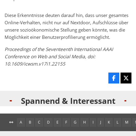
Diese Erkenntnisse deuten darauf hin, dass unser gesamtes
Online-Verhalten, nicht nur auf Nextdoor, Aufschlüsse über
unsere sozioökonomische Stellung geben könnte, was die
Möglichkeit einer Benutzerprofilierung ermöglicht.
Proceedings of the Seventeenth International AAAI
Conference on Web and Social Media, doi:
10.1609/icwsm.v17i1.22155
Spannend & Interessant
A
B
C
D
E
F
G
H
I
J
K
L
M