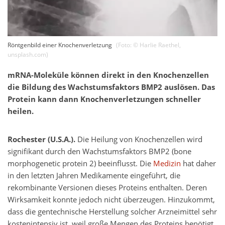
Röntgenbild einer Knochenverletzung
(Foto: ©
Harlie Raethel
,
unsplash.com
)
mRNA-Moleküle können direkt in den Knochenzellen
die Bildung des Wachstumsfaktors BMP2 auslösen. Das
Protein kann dann Knochenverletzungen schneller
heilen.
Rochester (U.S.A.).
Die Heilung von Knochenzellen wird
signifikant durch den Wachstumsfaktors BMP2 (bone
morphogenetic protein 2) beeinflusst. Die
Medizin
hat daher
in den letzten Jahren Medikamente eingeführt, die
rekombinante Versionen dieses Proteins enthalten. Deren
Wirksamkeit konnte jedoch nicht überzeugen. Hinzukommt,
dass die gentechnische Herstellung solcher Arzneimittel sehr
kostenintensiv ist, weil große Mengen des Proteins benötigt