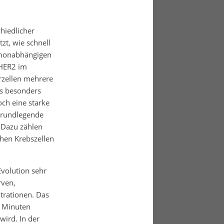
hiedlicher
zt, wie schnell
ormonabhängigen
HER2 im
rzellen mehrere
ls besonders
ch eine starke
 grundlegende
 Dazu zählen
hen Krebszellen
Evolution sehr
rven,
trationen. Das
n Minuten
wird. In der