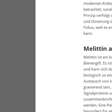
modernen Krebsfo
betrachtet, sond
Prinzip verfolgt
und Dosierung üb
Fokus, weil es 
kann.
Melittin 
Melittin ist ein
Bienengift. Es i
und kann sich d
biologisch so wi
Austausch von Io
gravierend sein,
Signalproteine u
zusammenbricht
werden. Eine fre
besonders für a