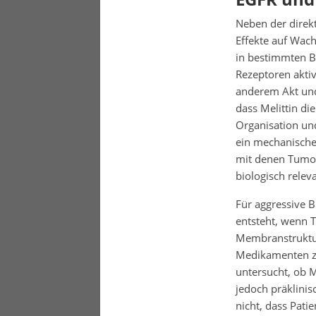
Neben der direk
Effekte auf Wac
in bestimmten B
Rezeptoren aktiv
anderem Akt und 
dass Melittin di
Organisation un
ein mechanische
mit denen Tumor
biologisch releva
Für aggressive B
entsteht, wenn T
Membranstruktur
Medikamenten zu
untersucht, ob M
jedoch präklinis
nicht, dass Pati