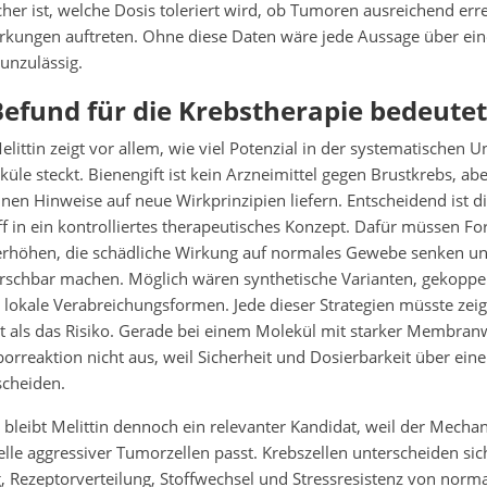
her ist, welche Dosis toleriert wird, ob Tumoren ausreichend er
kungen auftreten. Ohne diese Daten wäre jede Aussage über ei
nzulässig.
efund für die Krebstherapie bedeutet
littin zeigt vor allem, wie viel Potenzial in der systematischen 
küle steckt. Bienengift ist kein Arzneimittel gegen Brustkrebs, abe
nen Hinweise auf neue Wirkprinzipien liefern. Entscheidend ist 
 in ein kontrolliertes therapeutisches Konzept. Dafür müssen Fo
 erhöhen, die schädliche Wirkung auf normales Gewebe senken un
rschbar machen. Möglich wären synthetische Varianten, gekoppel
lokale Verabreichungsformen. Jede dieser Strategien müsste zeig
t als das Risiko. Gerade bei einem Molekül mit starker Membran
borreaktion nicht aus, weil Sicherheit und Dosierbarkeit über ein
cheiden.
 bleibt Melittin dennoch ein relevanter Kandidat, weil der Mecha
lle aggressiver Tumorzellen passt. Krebszellen unterscheiden sich
Rezeptorverteilung, Stoffwechsel und Stressresistenz von norma