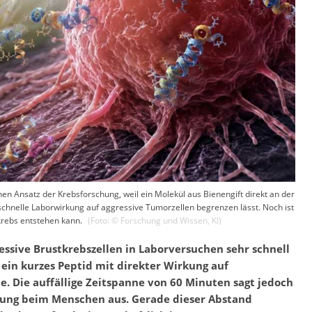
chen Ansatz der Krebsforschung, weil ein Molekül aus Bienengift direkt an der
 schnelle Laborwirkung auf aggressive Tumorzellen begrenzen lässt. Noch ist
krebs entstehen kann.
(Foto: ©
Forschung und Wissen
,
KI
)
ressive Brustkrebszellen in Laborversuchen sehr schnell
 ein kurzes Peptid mit direkter Wirkung auf
 Die auffällige Zeitspanne von 60 Minuten sagt jedoch
dung beim Menschen aus. Gerade dieser Abstand