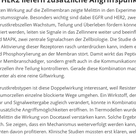
ten Wirkung auf die Zellmembran zeigte Melittin in den Experim
hstumssignale. Besonders wichtig sind dabei EGFR und HER2, zwei
rustkrebszellen Wachstum, Teilung und Überleben fördern könn
iert werden, leiten sie Signale in das Zellinnere weiter und beein
MAPK, zwei zentrale Signalachsen der Zellbiologie. Die Studie de
e Aktivierung dieser Rezeptoren rasch unterdrücken kann, indem e
d Phosphorylierung an der Membran stört. Damit wirkt das Peptid
r Membranschädiger, sondern greift auch in die Kommunikations
zellen ihre Teilung kontrollieren. Gerade diese Kombination ma
nter als eine reine Giftwirkung.
rustkrebstypen ist diese Doppelwirkung interessant, weil Resiste
umorzellen einzelne blockierte Wege umgehen. Ein Wirkstoff, de
 und Signalweitergabe zugleich verändert, könnte in Kombinati
sätzliche Angriffsmöglichkeiten eröffnen. In Tiermodellen wurd
elittin die Wirkung von Docetaxel verstärken kann. Solche Ergeb
ch. Sie zeigen, dass ein Mechanismus weiterverfolgt werden kann
enten davon profitieren. Klinische Studien müssten erst klären, we