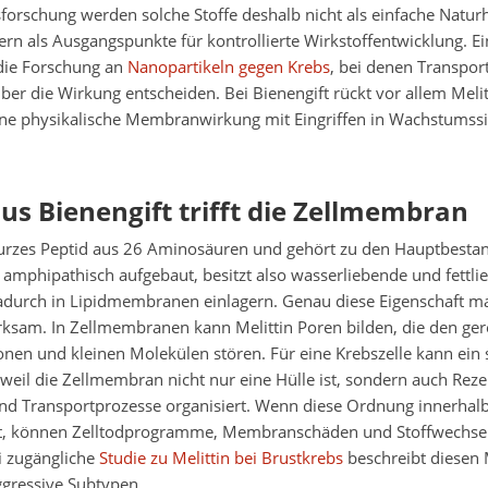
rschung werden solche Stoffe deshalb nicht als einfache Naturh
ern als Ausgangspunkte für kontrollierte Wirkstoffentwicklung. Ei
 die Forschung an
Nanopartikeln gegen Krebs
, bei denen Transport
er die Wirkung entscheiden. Bei Bienengift rückt vor allem Melit
eine physikalische Membranwirkung mit Eingriffen in Wachstumss
aus Bienengift trifft die Zellmembran
 kurzes Peptid aus 26 Aminosäuren und gehört zu den Hauptbesta
st amphipathisch aufgebaut, besitzt also wasserliebende und fettl
adurch in Lipidmembranen einlagern. Genau diese Eigenschaft m
rksam. In Zellmembranen kann Melittin Poren bilden, die den ger
nen und kleinen Molekülen stören. Für eine Krebszelle kann ein s
 weil die Zellmembran nicht nur eine Hülle ist, sondern auch Rez
nd Transportprozesse organisiert. Wenn diese Ordnung innerhalb
, können Zelltodprogramme, Membranschäden und Stoffwechsels
i zugängliche
Studie zu Melittin bei Brustkrebs
beschreibt diesen
ggressive Subtypen.