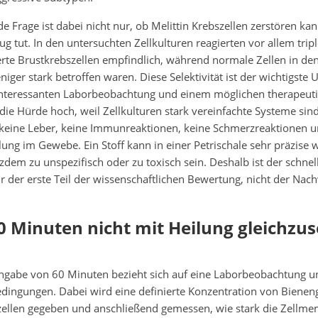
e Frage ist dabei nicht nur, ob Melittin Krebszellen zerstören ka
nug tut. In den untersuchten Zellkulturen reagierten vor allem trip
rte Brustkrebszellen empfindlich, während normale Zellen in den
ger stark betroffen waren. Diese Selektivität ist der wichtigste 
interessanten Laborbeobachtung und einem möglichen therapeuti
die Hürde hoch, weil Zellkulturen stark vereinfachte Systeme sind
 keine Leber, keine Immunreaktionen, keine Schmerzreaktionen u
ung im Gewebe. Ein Stoff kann in einer Petrischale sehr präzise 
dem zu unspezifisch oder zu toxisch sein. Deshalb ist der schnell
der erste Teil der wissenschaftlichen Bewertung, nicht der Nach
 Minuten nicht mit Heilung gleichzus
 Angabe von 60 Minuten bezieht sich auf eine Laborbeobachtung u
edingungen. Dabei wird eine definierte Konzentration von Bienengi
szellen gegeben und anschließend gemessen, wie stark die Zellm