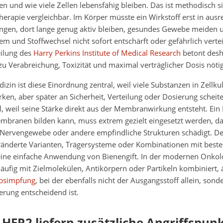
n und wie viele Zellen lebensfähig bleiben. Das ist methodisch si
Therapie vergleichbar. Im Körper müsste ein Wirkstoff erst in au
gen, dort lange genug aktiv bleiben, gesundes Gewebe meiden u
und Stoffwechsel nicht sofort entschärft oder gefährlich vertei
ilung des
Harry Perkins Institute of Medical Research
betont desh
zu Verabreichung, Toxizität und maximal verträglicher Dosis nötig
izin ist diese Einordnung zentral, weil viele Substanzen in Zellku
ken, aber später an Sicherheit, Verteilung oder Dosierung scheiter
, weil seine Stärke direkt aus der Membranwirkung entsteht. Ein
mbranen bilden kann, muss extrem gezielt eingesetzt werden, da
, Nervengewebe oder andere empfindliche Strukturen schädigt. D
ränderte Varianten, Trägersysteme oder Kombinationen mit best
 eine einfache Anwendung von Bienengift. In der modernen Onko
äufig mit Zielmolekülen, Antikörpern oder Partikeln kombiniert, 
bsimpfung
, bei der ebenfalls nicht der Ausgangsstoff allein, sond
erung entscheidend ist.
HER2 liefern zusätzliche Angriffspun