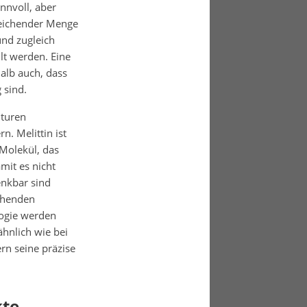
nnvoll, aber
sreichender Menge
nd zugleich
lt werden. Eine
alb auch, dass
 sind.
lturen
n. Melittin ist
 Molekül, das
mit es nicht
enkbar sind
ehenden
logie werden
ähnlich wie bei
ern seine präzise
kte