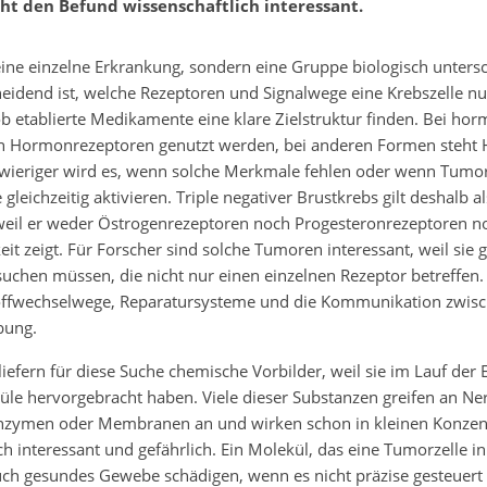
ht den Befund wissenschaftlich interessant.
eine einzelne Erkrankung, sondern eine Gruppe biologisch untersc
idend ist, welche Rezeptoren und Signalwege eine Krebszelle nut
ob etablierte Medikamente eine klare Zielstruktur finden. Bei h
 Hormonrezeptoren genutzt werden, bei anderen Formen steht 
hwieriger wird es, wenn solche Merkmale fehlen oder wenn Tumo
eichzeitig aktivieren. Triple negativer Brustkrebs gilt deshalb a
weil er weder Östrogenrezeptoren noch Progesteronrezeptoren no
t zeigt. Für Forscher sind solche Tumoren interessant, weil sie
uchen müssen, die nicht nur einen einzelnen Rezeptor betreffen.
fwechselwege, Reparatursysteme und die Kommunikation zwisc
bung.
 liefern für diese Suche chemische Vorbilder, weil sie im Lauf der 
le hervorgebracht haben. Viele dieser Substanzen greifen an Ne
nzymen oder Membranen an und wirken schon in kleinen Konzen
ch interessant und gefährlich. Ein Molekül, das eine Tumorzelle i
uch gesundes Gewebe schädigen, wenn es nicht präzise gesteuert 