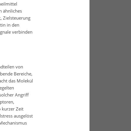
eilmittel
n ähnliches
, Zielsteuerung
tin in den
ignale verbinden
ndteilen von
iebende Bereiche,
acht das Molekül
egelten
olcher Angriff
eptoren,
 kurzer Zeit
tress ausgelöst
 Mechanismus