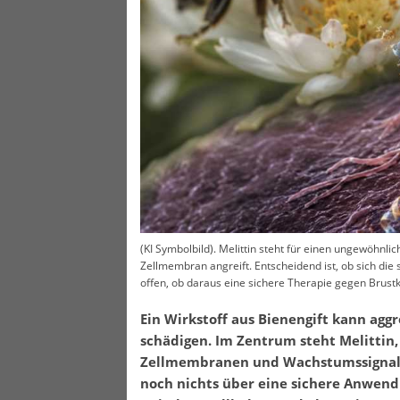
(KI Symbolbild). Melittin steht für einen ungewöhnli
Zellmembran angreift. Entscheidend ist, ob sich die
offen, ob daraus eine sichere Therapie gegen Brust
Ein Wirkstoff aus Bienengift kann agg
schädigen. Im Zentrum steht Melittin,
Zellmembranen und Wachstumssignale.
noch nichts über eine sichere Anwen