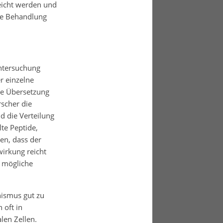
reicht werden und
ne Behandlung
Untersuchung
r einzelne
die Übersetzung
rscher die
d die Verteilung
te Peptide,
en, dass der
wirkung reicht
e mögliche
nismus gut zu
 oft in
len Zellen.