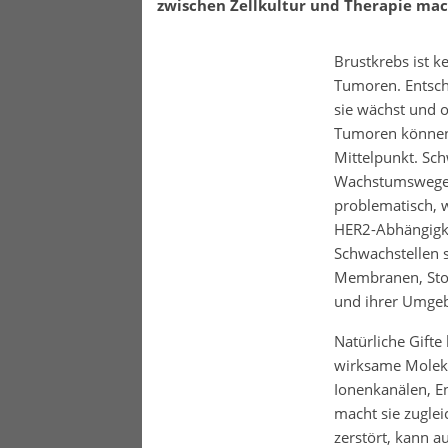
zwischen Zellkultur und Therapie mac
Brustkrebs ist k
Tumoren. Entsche
sie wächst und 
Tumoren können
Mittelpunkt. Sc
Wachstumswege gl
problematisch, 
HER2-Abhängigkei
Schwachstellen s
Membranen, Stof
und ihrer Umge
Natürliche Gifte
wirksame Molekü
Ionenkanälen, E
macht sie zuglei
zerstört, kann a