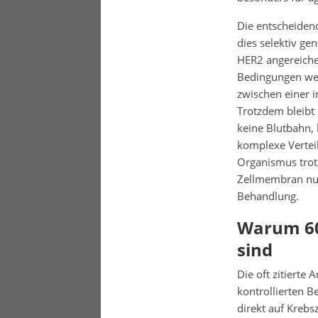
Die entscheidend
dies selektiv ge
HER2 angereiche
Bedingungen weni
zwischen einer 
Trotzdem bleibt 
keine Blutbahn,
komplexe Verteil
Organismus trotz
Zellmembran nur 
Behandlung.
Warum 60
sind
Die oft zitierte
kontrollierten B
direkt auf Kreb