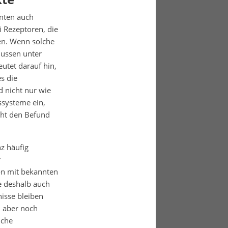
enten auch
 Rezeptoren, die
en. Wenn solche
flussen unter
utet darauf hin,
s die
 nicht nur wie
systeme ein,
cht den Befund
nz häufig
r
on mit bekannten
e deshalb auch
nisse bleiben
, aber noch
lche