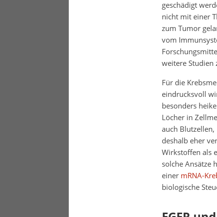
geschädigt werde
nicht mit einer 
zum Tumor gelan
vom Immunsystem 
Forschungsmitte
weitere Studien 
Für die Krebsmed
eindrucksvoll wir
besonders heikel
Löcher in Zellme
auch Blutzellen
deshalb eher ve
Wirkstoffen als
solche Ansätze h
einer
mRNA-Kre
biologische Steu
EGFR und 