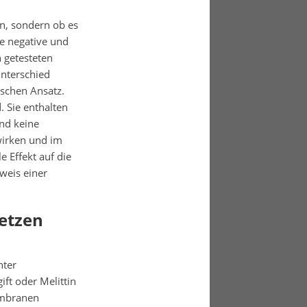
nn, sondern ob es
le negative und
 getesteten
Unterschied
schen Ansatz.
. Sie enthalten
nd keine
wirken und im
e Effekt auf die
weis einer
etzen
nter
ft oder Melittin
embranen