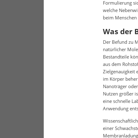
Formulierung sic
welche Nebenwir
beim Menschen u
Was der B
Der Befund zu Me
natürlicher Mole
Bestandteile kön
aus dem Rohstoff
Zielgenauigkeit
im Körper beher
Nanoträger oder 
Nutzen größer is
eine schnelle La
Anwendung ents
Wissenschaftlich
einer Schwachste
Membranladung, 