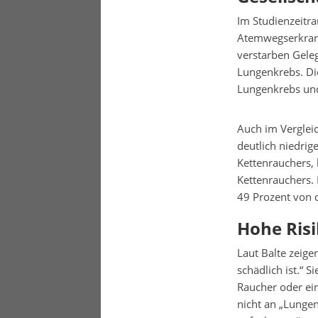
Im Studienzeitr
Atemwegserkran
verstarben Gele
Lungenkrebs. Die
Lungenkrebs und
Auch im Verglei
deutlich niedrig
Kettenrauchers, 
Kettenrauchers.
49 Prozent von 
Hohe Risi
Laut Balte zeige
schädlich ist.“ S
Raucher oder ein
nicht an „Lunge