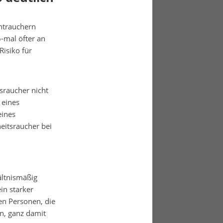
htrauchern
-mal öfter an
Risiko für
sraucher nicht
 eines
eines
eitsraucher bei
ältnismäßig
ein starker
len Personen, die
n, ganz damit