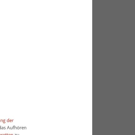
ung der
das Aufhören
aretten
zu