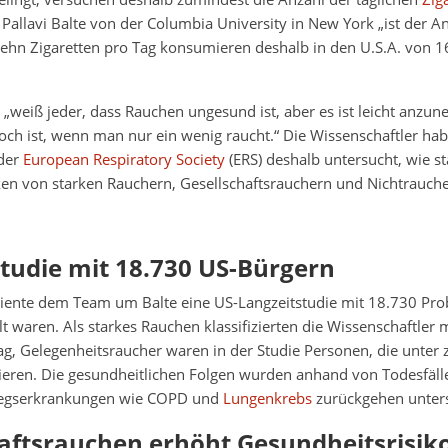
 Pallavi Balte von der Columbia University in New York „ist der An
zehn Zigaretten pro Tag konsumieren deshalb in den U.S.A. von 1
t „weiß jeder, dass Rauchen ungesund ist, aber es ist leicht anzu
hoch ist, wenn man nur ein wenig raucht.“ Die Wissenschaftler hab
der
European Respiratory Society
(ERS) deshalb untersucht, wie st
ken von starken Rauchern, Gesellschaftsrauchern und Nichtrauch
tudie mit 18.730 US-Bürgern
diente dem Team um Balte eine US-Langzeitstudie mit 18.730 Pro
alt waren. Als starkes Rauchen klassifizierten die Wissenschaftler 
ag, Gelegenheitsraucher waren in der Studie Personen, die unter 
eren. Die gesundheitlichen Folgen wurden anhand von Todesfälle
egserkrankungen wie COPD und
Lungenkrebs
zurückgehen unters
aftsrauchen erhöht Gesundheitsrisiko