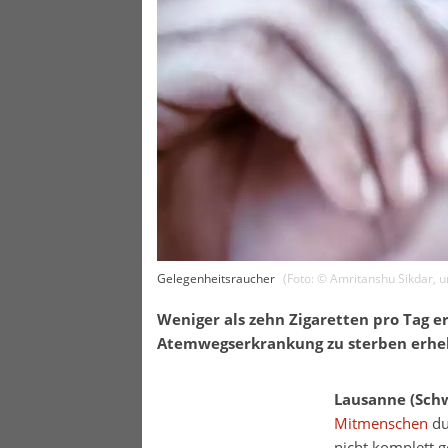
Gelegenheitsraucher
(Foto: ©
Amritanshu Sikdar
,
u
Weniger als zehn Zigaretten pro Tag 
Atemwegserkrankung zu sterben erheb
Lausanne (Schw
Mitmenschen
du
nicht komplett g