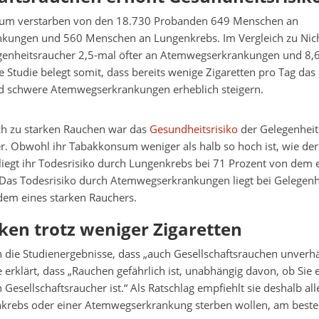
aum verstarben von den 18.730 Probanden 649 Menschen an
kungen und 560 Menschen an Lungenkrebs. Im Vergleich zu Nic
genheitsraucher 2,5-mal öfter an Atemwegserkrankungen und 8,6
 Studie belegt somit, dass bereits wenige Zigaretten pro Tag das 
 schwere Atemwegserkrankungen erheblich steigern.
ch zu starken Rauchen war das
Gesundheitsrisiko
der Gelegenheit
er. Obwohl ihr Tabakkonsum weniger als halb so hoch ist, wie der
liegt ihr Todesrisiko durch Lungenkrebs bei 71 Prozent von dem 
 Das Todesrisiko durch Atemwegserkrankungen liegt bei Gelegenh
dem eines starken Rauchers.
ken trotz weniger Zigaretten
n die Studienergebnisse, dass „auch Gesellschaftsrauchen unverh
ie erklärt, dass „Rauchen gefährlich ist, unabhängig davon, ob Sie 
 Gesellschaftsraucher ist.“ Als Ratschlag empfiehlt sie deshalb al
nkrebs oder einer Atemwegserkrankung sterben wollen, am beste