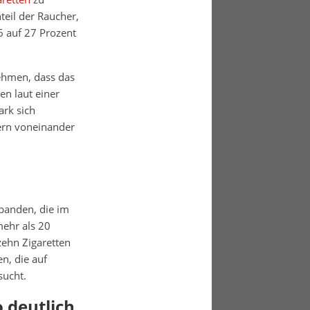
teil der Raucher,
6 auf 27 Prozent
nehmen, dass das
en laut einer
ark sich
ern voneinander
banden, die im
mehr als 20
zehn Zigaretten
n, die auf
ucht.
 deutlich