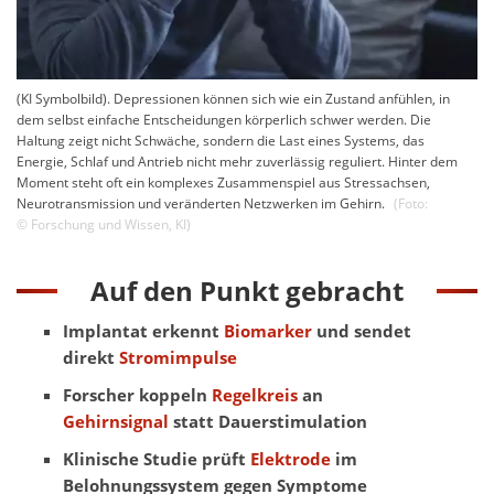
(KI Symbolbild). Depressionen können sich wie ein Zustand anfühlen, in
dem selbst einfache Entscheidungen körperlich schwer werden. Die
Haltung zeigt nicht Schwäche, sondern die Last eines Systems, das
Energie, Schlaf und Antrieb nicht mehr zuverlässig reguliert. Hinter dem
Moment steht oft ein komplexes Zusammenspiel aus Stressachsen,
Neurotransmission und veränderten Netzwerken im Gehirn.
(Foto:
©
Forschung und Wissen
,
KI
)
Auf den Punkt gebracht
Implantat erkennt
Biomarker
und sendet
direkt
Stromimpulse
Forscher koppeln
Regelkreis
an
Gehirnsignal
statt Dauerstimulation
Klinische Studie prüft
Elektrode
im
Belohnungssystem gegen Symptome