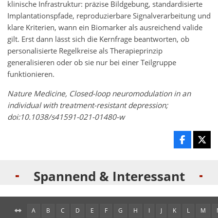
klinische Infrastruktur: präzise Bildgebung, standardisierte
Implantationspfade, reproduzierbare Signalverarbeitung und
klare Kriterien, wann ein Biomarker als ausreichend valide
gilt. Erst dann lässt sich die Kernfrage beantworten, ob
personalisierte Regelkreise als Therapieprinzip
generalisieren oder ob sie nur bei einer Teilgruppe
funktionieren.
Nature Medicine, Closed-loop neuromodulation in an
individual with treatment-resistant depression;
doi:10.1038/s41591-021-01480-w
Spannend & Interessant
A
B
C
D
E
F
G
H
I
J
K
L
M