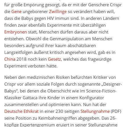
für große Empörung gesorgt, da er mit der Genschere Crispr
die
Gene
ungeborener
Zwillinge
so verändert haben will,
dass die Babys gegen HIV immun sind. In anderen Ländern
finden zwar ebenfalls Experimente mit überzähligen
Embryonen
statt, Menschen dürfen daraus aber nicht
entstehen. Obwohl die Genmanipulation am Menschen
besonders aufgrund ihrer kaum abschätzbaren
Langzeitfolgen äußerst kritisch angesehen wird, gab es in
China
2018 noch kein
Gesetz
, welches das fragwürdige
Experiment verboten hätte.
Neben den medizinischen Risiken befürchten Kritiker von
Crispr vor allem soziale Folgen durch sogenannte „Designer-
Babys“, bei denen die Oberschicht wie im Science-Fiction-
Klassiker Gattaca ihre Kinder in einem Konfigurator
zusammenstellen und optimieren kann. Nun hat der
Deutsche Ethikrat
in einer 230 seitigen
Stellungnahme
(PDF)
seine Position zu Keimbahneingriffen abgegeben. Das 26-
köpfige Expertengremium eruiert in seiner Stellungnahme