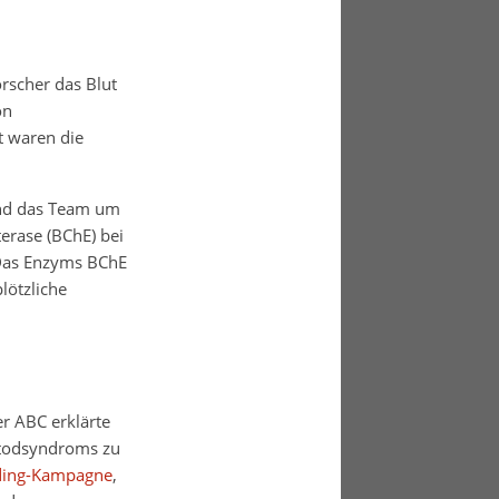
rscher das Blut
on
t waren die
and das Team um
erase (BChE) bei
 Das Enzyms BChE
lötzliche
er ABC erklärte
dstodsyndroms zu
ding-Kampagne
,