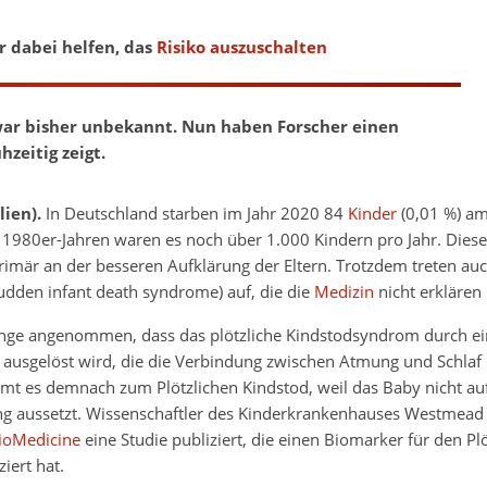
 dabei helfen, das
Risiko auszuschalten
 war bisher unbekannt. Nun haben Forscher einen
zeitig zeigt.
lien).
In Deutschland starben im Jahr 2020 84
Kinder
(0,01 %) am
 1980er-Jahren waren es noch über 1.000 Kindern pro Jahr. Diese
rimär an der besseren Aufklärung der Eltern. Trotzdem treten au
sudden infant death syndrome) auf, die die
Medizin
nicht erklären
ange angenommen, dass das plötzliche Kindstodsyndrom durch ei
 ausgelöst wird, die die Verbindung zwischen Atmung und Schlaf k
mt es demnach zum Plötzlichen Kindstod, weil das Baby nicht a
ng aussetzt. Wissenschaftler des Kinderkrankenhauses Westmea
ioMedicine
eine Studie publiziert, die einen Biomarker für den Pl
ziert hat.