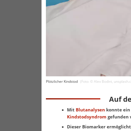
Plötzlicher Kindstod
(Foto: ©
Alex Bodini
,
unsplash.
Auf d
Mit
Blutanalysen
konnte ei
Kindstodsyndrom
gefunden 
Dieser Biomarker ermöglicht