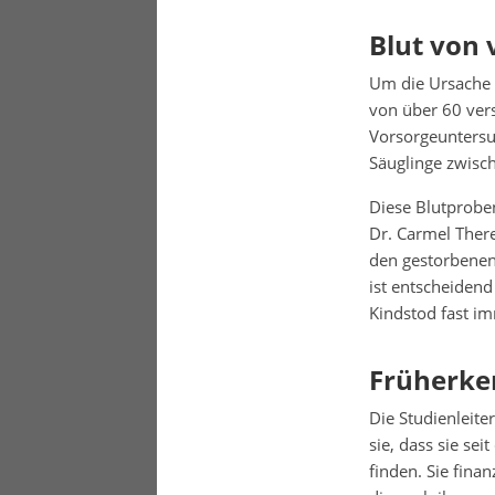
Blut von 
Um die Ursache 
von über 60 ve
Vorsorgeuntersu
Säuglinge zwisch
Diese Blutprobe
Dr. Carmel There
den gestorbenen
ist entscheidend
Kindstod fast imm
Früherke
Die Studienleite
sie, dass sie se
finden. Sie fina