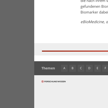
die nach ihrem v
gefundenen Biom
Biomarker dabei 
eBioMedicine, d
Themen
A
B
C
D
E
F