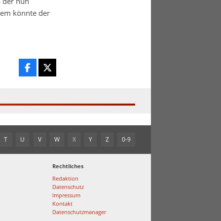
s der nun
dem könnte der
T
U
V
W
X
Y
Z
0-9
Rechtliches
Redaktion
Datenschutz
Impressum
Kontakt
Datenschutzmanager