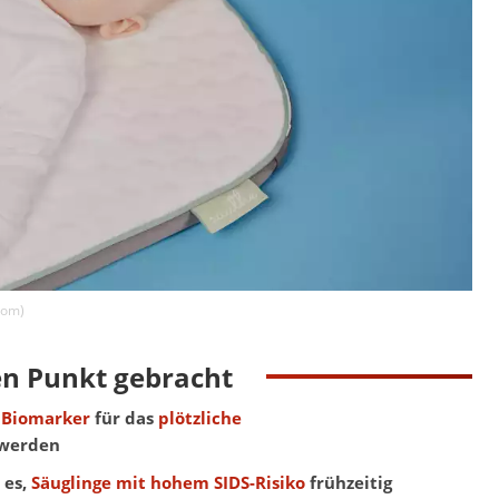
com
)
en Punkt gebracht
n
Biomarker
für das
plötzliche
werden
 es,
Säuglinge mit hohem SIDS-Risiko
frühzeitig