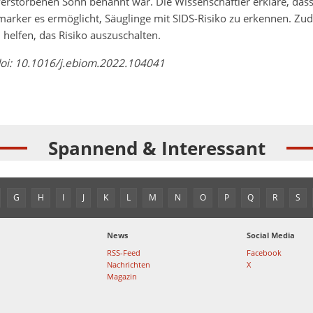
erstorbenen Sohn benannt war. Die Wissenschaftler erkläre, das
arker es ermöglicht, Säuglinge mit SIDS-Risiko zu erkennen. Zu
helfen, das Risiko auszuschalten.
oi: 10.1016/j.ebiom.2022.104041
Spannend & Interessant
G
H
I
J
K
L
M
N
O
P
Q
R
S
News
Social Media
RSS-Feed
Facebook
Nachrichten
X
Magazin