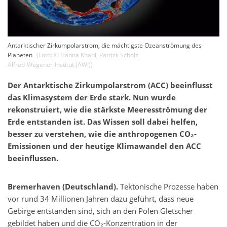
Antarktischer Zirkumpolarstrom, die mächtigste Ozeanströmung des
Planeten
(Foto: ©
Hanna Knahl, Patrick Scholz
,
Alfred-Wegener-Institut (AWI)
)
Der Antarktische Zirkumpolarstrom (ACC) beeinflusst
das Klimasystem der Erde stark. Nun wurde
rekonstruiert, wie die stärkste Meeresströmung der
Erde entstanden ist. Das Wissen soll dabei helfen,
besser zu verstehen, wie die anthropogenen CO₂-
Emissionen und der heutige Klimawandel den ACC
beeinflussen.
Bremerhaven (Deutschland).
Tektonische Prozesse haben
vor rund 34 Millionen Jahren dazu geführt, dass neue
Gebirge entstanden sind, sich an den Polen Gletscher
gebildet haben und die CO₂-Konzentration in der