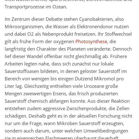
Transportprozesse im Ozean.
Im Zentrum dieser Debatte stehen Cyanobakterien, also
Mikroorganismen, die Wasser als Elektronendonor nutzen
und dabei O2 als Nebenprodukt freisetzen. Ihr Stoffwechsel
gilt als frühe Form der oxygenen
Photosynthese
, die
langfristig den Charakter des Planeten veränderte. Dennoch
lief dieser Wandel offenbar nicht gleichmäßig ab. Frühere
Arbeiten legten nahe, dass sich zunächst nur lokale
Sauerstoffoasen bildeten, in denen gelöster Sauerstoff im
Bereich von wenigen bis einigen Dutzend Mikromol pro
Liter lag. Gleichzeitig enthielten viele Urozeane große
Mengen zweiwertigen Eisens, das frisch produzierten
Sauerstoff chemisch abfangen konnte. Aus dieser Reaktion
entstehen zudem aggressive Zwischenprodukte, die Zellen
schädigen. Deshalb geht es in der aktuellen Forschung nicht
nur um die Frage, wann Mikroben Sauerstoff erzeugten,
sondern auch darum, unter welchen Umweltbedingungen
sie in eisenreichen Flachmeeren überhaupt dauerhaft