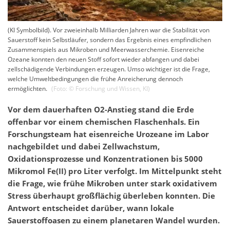
(KI Symbolbild). Vor zweieinhalb Milliarden Jahren war die Stabilität von
Sauerstoff kein Selbstläufer, sondern das Ergebnis eines empfindlichen
Zusammenspiels aus Mikroben und Meerwasserchemie. Eisenreiche
Ozeane konnten den neuen Stoff sofort wieder abfangen und dabei
zellschädigende Verbindungen erzeugen. Umso wichtiger ist die Frage,
welche Umweltbedingungen die frühe Anreicherung dennoch
ermöglichten.
(Foto: ©
Forschung und Wissen
,
KI
)
Vor dem dauerhaften O2-Anstieg stand die Erde
offenbar vor einem chemischen Flaschenhals. Ein
Forschungsteam hat eisenreiche Urozeane im Labor
nachgebildet und dabei Zellwachstum,
Oxidationsprozesse und Konzentrationen bis 5000
Mikromol Fe(II) pro Liter verfolgt. Im Mittelpunkt steht
die Frage, wie frühe Mikroben unter stark oxidativem
Stress überhaupt großflächig überleben konnten. Die
Antwort entscheidet darüber, wann lokale
Sauerstoffoasen zu einem planetaren Wandel wurden.