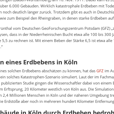
über 6.000 Gebäuden. Wirklich katastrophale Erdbeben mit Tode
n noch deutlich länger zurück. Trotzdem gibt es auch in Deutschl
ie zum Beispiel den Rheingraben, in denen starke Erdbeben auf
Grünthal vom Deutschen GeoForschungszentrum Potsdam (GFZ) „
lysen, dass in der Niederrheinischen Bucht etwa alle 100 bis 300 
 5,5 zu rechnen ist. Mit einem Beben der Stärke 6,5 ist etwa alle
.“
n eines Erdbebens in Köln
ines solchen Erdbebens abschätzen zu können, hat das
GFZ
im Au
ein solches Katastrophen-Szenario simuliert. Laut der im Fachm
publizierten Studie gingen die Wissenschaftler dabei von einem
 Erftsprung, 20 Kilometer westlich von Köln aus. Die Simulation 
n 2,4 Millionen Menschen in Köln und der näheren Umgebung tr
ie Erdstöße aber noch in mehreren hundert Kilometer Entfernung
ebäude in Köln durch Erdbeben bedroh