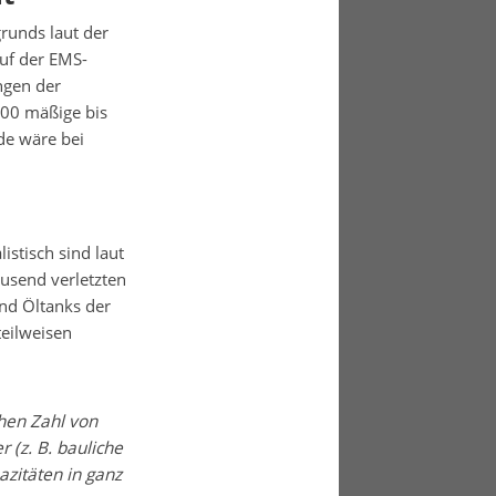
runds laut der
auf der EMS-
ngen der
000 mäßige bis
de wäre bei
istisch sind laut
usend verletzten
nd Öltanks der
teilweisen
hen Zahl von
 (z. B. bauliche
zitäten in ganz