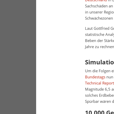
Sachschäden an 
in unserer Regio
Schwächezonen w
Laut Gottfried 
statistische Ana
Beben der Stärke
Jahre zu rechnen
Simulatio
Um die Folgen e
Bundestags
nun 
Technical Report
Magnitude 6,5 am
solches Erdbebe
Spürbar wären d
10.000 G