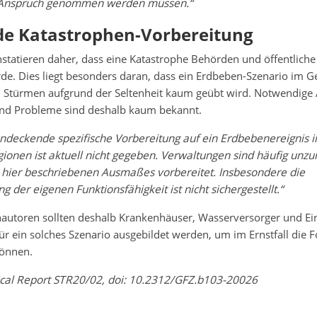
 Anspruch genommen werden müssen.“
e Katastrophen-Vorbereitung
statieren daher, dass eine Katastrophe Behörden und öffentlich
de. Dies liegt besonders daran, dass ein Erdbeben-Szenario im G
Stürmen aufgrund der Seltenheit kaum geübt wird. Notwendige 
nd Probleme sind deshalb kaum bekannt.
endeckende spezifische Vorbereitung auf ein Erdbebenereignis i
ionen ist aktuell nicht gegeben. Verwaltungen sind häufig unzu
 hier beschriebenen Ausmaßes vorbereitet. Insbesondere die
g der eigenen Funktionsfähigkeit ist nicht sichergestellt.“
autoren sollten deshalb Krankenhäuser, Wasserversorger und Ein
ür ein solches Szenario ausgebildet werden, um im Ernstfall die F
önnen.
nical Report STR20/02, doi: 10.2312/GFZ.b103-20026