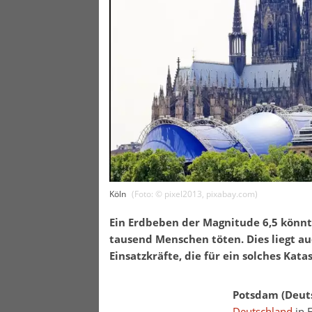
Köln
(Foto: ©
pixel2013
,
pixabay.com
)
Ein Erdbeben der Magnitude 6,5 könnt
tausend Menschen töten. Dies liegt a
Einsatzkräfte, die für ein solches
Katas
Potsdam (Deut
Deutschland
in 