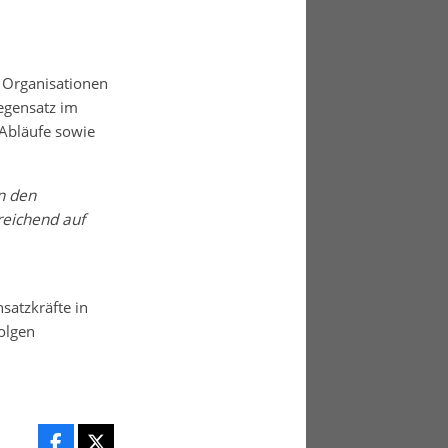
e Organisationen
egensatz im
Abläufe sowie
n den
reichend auf
satzkräfte in
olgen