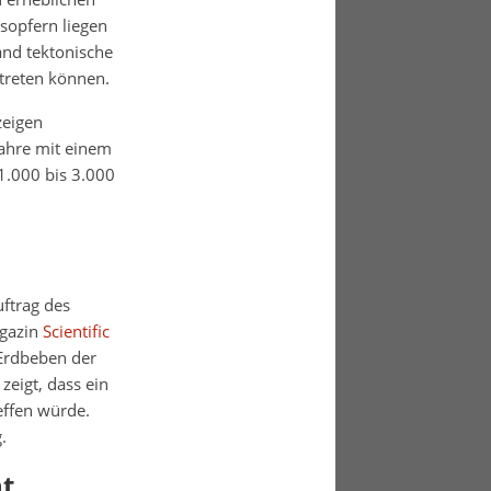
sopfern liegen
and tektonische
treten können.
zeigen
Jahre mit einem
 1.000 bis 3.000
ftrag des
agazin
Scientific
 Erdbeben der
zeigt, dass ein
effen würde.
.
t