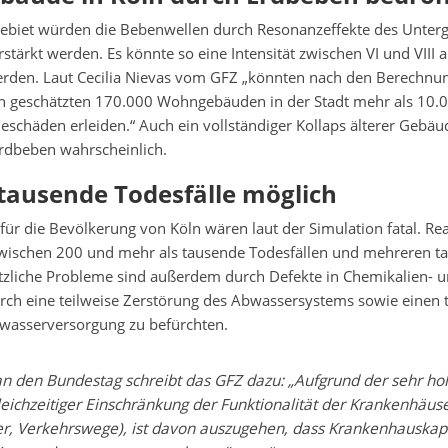
gebiet würden die Bebenwellen durch Resonanzeffekte des Unterg
stärkt werden. Es könnte so eine Intensität zwischen VI und VIII 
werden. Laut Cecilia Nievas vom GFZ „könnten nach den Berechnu
n geschätzten 170.000 Wohngebäuden in der Stadt mehr als 10.
schäden erleiden.“ Auch ein vollständiger Kollaps älterer Gebäu
rdbeben wahrscheinlich.
tausende Todesfälle möglich
für die Bevölkerung von Köln wären laut der Simulation fatal. Real
wischen 200 und mehr als tausende Todesfällen und mehreren ta
zliche Probleme sind außerdem durch Defekte in Chemikalien- u
rch eine teilweise Zerstörung des Abwassersystems sowie einen 
kwasserversorgung zu befürchten.
an den Bundestag schreibt das GFZ dazu: „Aufgrund der sehr ho
leichzeitiger Einschränkung der Funktionalität der Krankenhäuser
r, Verkehrswege), ist davon auszugehen, dass Krankenhauskapa