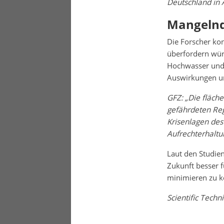
Deutschland in
Mangelnd
Die Forscher kon
überfordern wür
Hochwasser und 
Auswirkungen u
GFZ: „Die fläch
gefährdeten Reg
Krisenlagen des
Aufrechterhaltun
Laut den Studien
Zukunft besser f
minimieren zu k
Scientific Tech