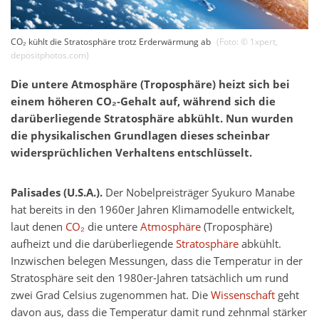
CO₂ kühlt die Stratosphäre trotz Erderwärmung ab
(Foto: ©
1xpert
,
depositphotos.com
)
Die untere Atmosphäre (Troposphäre) heizt sich bei
einem höheren CO₂‑Gehalt auf, während sich die
darüberliegende Stratosphäre abkühlt. Nun wurden
die physikalischen Grundlagen dieses scheinbar
widersprüchlichen Verhaltens entschlüsselt.
Palisades (U.S.A.).
Der Nobelpreisträger Syukuro Manabe
hat bereits in den 1960er Jahren Klimamodelle entwickelt,
laut denen
CO₂
die untere
Atmosphäre
(Troposphäre)
aufheizt und die darüberliegende
Stratosphäre
abkühlt.
Inzwischen belegen Messungen, dass die Temperatur in der
Stratosphäre seit den 1980er-Jahren tatsächlich um rund
zwei Grad Celsius zugenommen hat. Die
Wissenschaft
geht
davon aus, dass die Temperatur damit rund zehnmal stärker