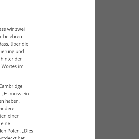
ass wir zwei
r belehren
dass, über die
mierung und
hinter der
s Wortes im
 Cambridge
. „Es muss ein
ben haben,
 andere
ten einer
 eine
en Polen. „Dies
ntdeckt hat.