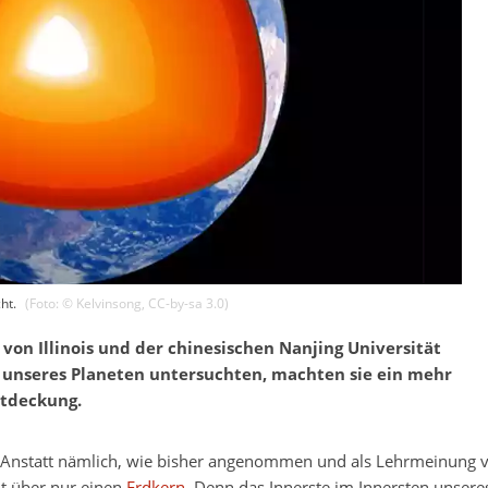
ht.
(Foto: ©
Kelvinsong
,
CC-by-sa 3.0
)
 von Illinois und der chinesischen Nanjing Universität
e unseres Planeten untersuchten, machten sie ein mehr
ntdeckung.
Anstatt nämlich, wie bisher angenommen und als Lehrmeinung ve
t über nur einen
Erdkern
. Denn das Innerste im Innersten unsere