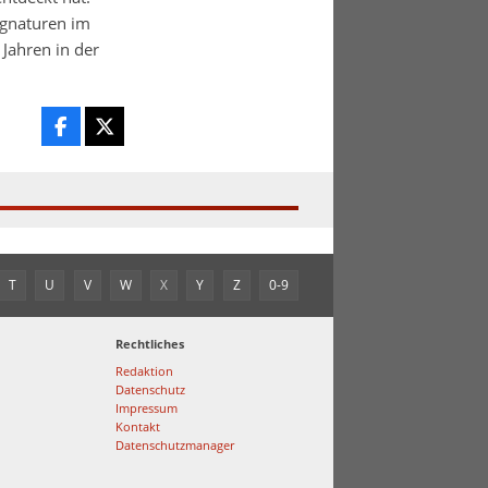
ignaturen im
 Jahren in der
T
U
V
W
X
Y
Z
0-9
Rechtliches
Redaktion
Datenschutz
Impressum
Kontakt
Datenschutzmanager