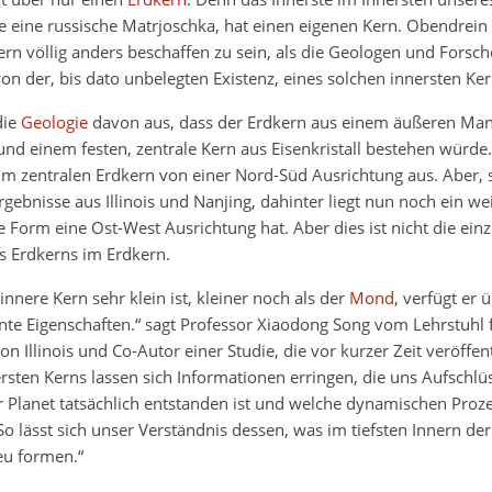
e eine russische Matrjoschka, hat einen eigenen Kern. Obendrein 
rn völlig anders beschaffen zu sein, als die Geologen und Forsch
n der, bis dato unbelegten Existenz, eines solchen innersten Ke
die
Geologie
davon aus, dass der Erdkern aus einem äußeren Man
und einem festen, zentrale Kern aus Eisenkristall bestehen würde
m zentralen Erdkern von einer Nord-Süd Ausrichtung aus. Aber, 
ebnisse aus Illinois und Nanjing, dahinter liegt nun noch ein wei
ne Form eine Ost-West Ausrichtung hat. Aber dies ist nicht die einz
s Erdkerns im Erdkern.
nnere Kern sehr klein ist, kleiner noch als der
Mond
, verfügt er 
nte Eigenschaften.“ sagt Professor Xiaodong Song vom Lehrstuhl 
on Illinois und Co-Autor einer Studie, die vor kurzer Zeit veröffen
ersten Kerns lassen sich Informationen erringen, die uns Aufschl
r Planet tatsächlich entstanden ist und welche dynamischen Proz
 So lässt sich unser Verständnis dessen, was im tiefsten Innern der
eu formen.“