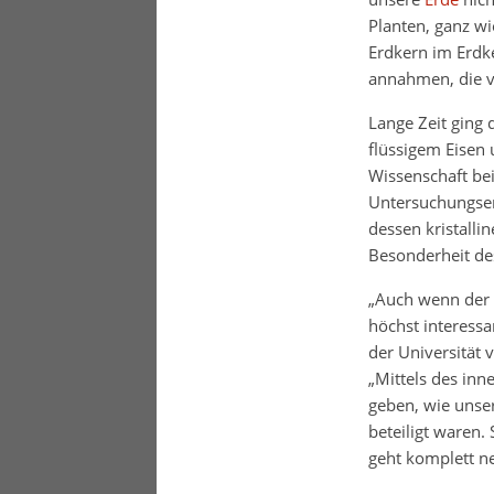
Planten, ganz wi
Erdkern im Erdke
annahmen, die vo
Lange Zeit ging 
flüssigem Eisen 
Wissenschaft bei
Untersuchungserg
dessen kristalli
Besonderheit de
„Auch wenn der i
höchst interessa
der Universität v
„Mittels des inn
geben, wie unse
beteiligt waren.
geht komplett n