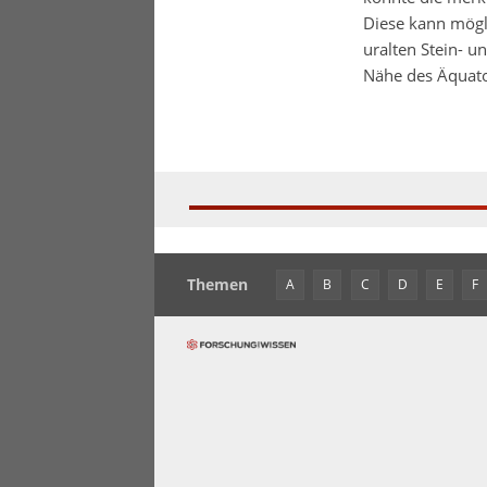
Diese kann mögl
uralten Stein- u
Nähe des Äquator
Themen
A
B
C
D
E
F