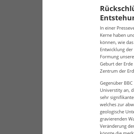
Rückschlü
Entstehun
In einer Pressev
Kerne haben und
können, wie das 
Entwicklung der
Formung unseres
Geburt der Erde
Zentrum der Erd
Gegenüber BBC N
Universtity an, 
sehr signifikant
welches zur abw
geologische Unt
gravierenden Wa
Veränderung der
könnte die merkw