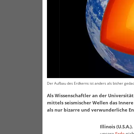
Der Aufbau des Erdkerns ist anders als bisher gedac
Als Wissenschaftler an der Universität
mittels seismischer Wellen das Inner
als nur bizarre und verwunderliche E
Illinois (U.S.A.).
unsere
Erde
nich