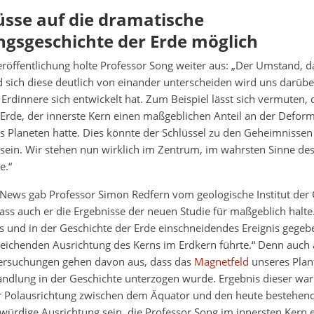
sse auf die dramatische
gsgeschichte der Erde möglich
eröffentlichung holte Professor Song weiter aus: „Der Umstand, d
 sich diese deutlich von einander unterscheiden wird uns darübe
Erdinnere sich entwickelt hat. Zum Beispiel lässt sich vermuten, 
 Erde, der innerste Kern einen maßgeblichen Anteil an der Defor
 Planeten hatte. Dies könnte der Schlüssel zu den Geheimnissen 
 sein. Wir stehen nun wirklich im Zentrum, im wahrsten Sinne de
e.“
ews gab Professor Simon Redfern vom geologische Institut der
dass auch er die Ergebnisse der neuen Studie für maßgeblich halte
es und in der Geschichte der Erde einschneidendes Ereignis gege
eichenden Ausrichtung des Kerns im Erdkern führte.“ Denn auch
ersuchungen gehen davon aus, dass das
Magnetfeld
unseres Plan
ndlung in der Geschichte unterzogen wurde. Ergebnis dieser war
 Polausrichtung zwischen dem Äquator und den heute bestehend
ürdige Ausrichtung sein, die Professor Song im innersten Kern e