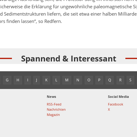
icherweise die Erklärung für ungewöhnliche paleomagnetische S
nd Sedimentstrukturen liefern, die seit etwa einer halben Milliarde
s finden lassen“, so Redfern.
Spannend & Interessant
G
H
I
J
K
L
M
N
O
P
Q
R
S
News
Social Media
RSS-Feed
Facebook
Nachrichten
X
Magazin