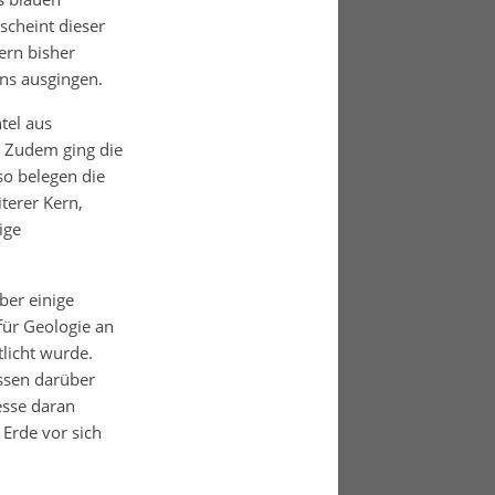
scheint dieser
ern bisher
rns ausgingen.
tel aus
. Zudem ging die
so belegen die
terer Kern,
ige
über einige
für Geologie an
tlicht wurde.
üssen darüber
esse daran
 Erde vor sich