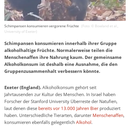
Schimpansen konsumieren vergorene Früchte
(Foto: ©
Bowland et al.
,
University of Exeter
)
Schimpansen konsumieren innerhalb ihrer Gruppe
alkoholhaltige Früchte. Normalerweise teilen die
Menschenaffen ihre Nahrung kaum. Der gemeinsame
Alkoholkonsum ist deshalb eine Ausnahme, die den
Gruppenzusammenhalt verbessern könnte.
Exeter (England).
Alkoholkonsum gehört seit
Jahrtausenden zur Kultur des Menschen. In Israel haben
Forscher der Stanford University Überreste der Natufien,
laut denen diese
bereits vor 13.000 Jahren Bier
produziert
haben. Unterschiedliche Tierarten, darunter
Menschenaffen
,
konsumieren ebenfalls gelegentlich
Alkohol
.