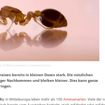
to: ©
Matti Leponiemi
,
Universität Graz
)
isen bereits in kleinen Dosen stark. Die nützlichen
iger Nachkommen und bleiben kleiner. Dies kann ganze
ingen.
h).
In Mitteleuropa leben mehr als 100
Ameisenarten
. Viele der 
doch bereits vom Aussterben bedroht, stark gefährdet oder gefähr