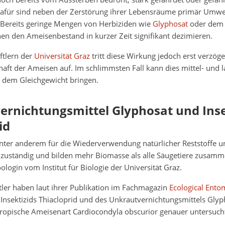
dafür sind neben der Zerstörung ihrer Lebensräume primär Umwel
ereits geringe Mengen von Herbiziden wie
Glyphosat
oder dem 
en den Ameisenbestand in kurzer Zeit signifikant dezimieren.
ftlern der
Universität Graz
tritt diese Wirkung jedoch erst verzöge
t der Ameisen auf. Im schlimmsten Fall kann dies mittel- und la
dem Gleichgewicht bringen.
rnichtungsmittel Glyphosat und Inse
id
nter anderem für die Wiederverwendung natürlicher Reststoffe u
zuständig und bilden mehr Biomasse als alle Säugetiere zusamme
oologin vom Institut für Biologie der Universität Graz.
tler haben laut ihrer Publikation im Fachmagazin
Ecological Ento
Insektizids Thiacloprid und des Unkrautvernichtungsmittels Glyp
tropische Ameisenart Cardiocondyla obscurior genauer untersuch