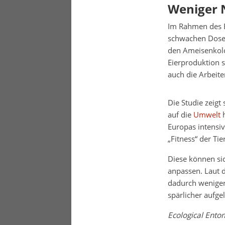
Weniger 
Im Rahmen des E
schwachen Dosen
den Ameisenkolo
Eierproduktion 
auch die Arbeiter
Die Studie zeigt
auf die
Umwelt
h
Europas intensiv
„Fitness“ der Tie
Diese können si
anpassen. Laut 
dadurch weniger
spärlicher aufgel
Ecological Ento