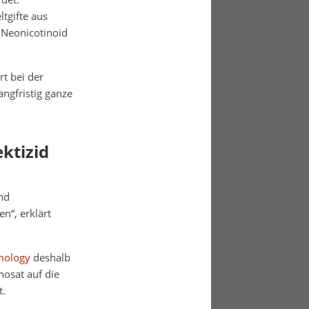
tgifte aus
Neonicotinoid
rt bei der
ngfristig ganze
ktizid
nd
n“, erklärt
mology
deshalb
hosat auf die
t.