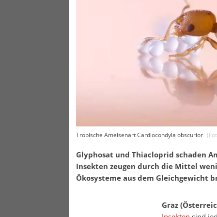
Tropische Ameisenart Cardiocondyla obscurior
(Fo
Glyphosat und Thiacloprid schaden Ame
Insekten zeugen durch die Mittel wen
Ökosysteme aus dem Gleichgewicht br
Graz (Österreic
Insekten
sind je