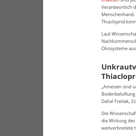
Verantwortlich 
Menschenhand. B
Thiacloprid könn
Laut Wissenscha
Nachkommenschaf
Ökosysteme aus 
Unkrautve
Thiaclopr
„Ameisen sind u
Bodenbelüftung 
Dalial Freitak, Z
Die Wissenschaf
die Wirkung des 
weitverbreitete 