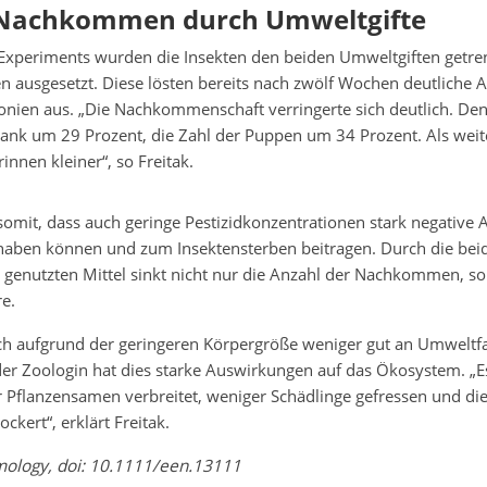
Nachkommen durch Umweltgifte
xperiments wurden die Insekten den beiden Umweltgiften getren
 ausgesetzt. Diese lösten bereits nach zwölf Wochen deutliche 
nien aus. „Die Nachkommenschaft verringerte sich deutlich. Den
sank um 29 Prozent, die Zahl der Puppen um 34 Prozent. Als weit
innen kleiner“, so Freitak.
 somit, dass auch geringe Pestizidkonzentrationen stark negative
aben können und zum Insektensterben beitragen. Durch die bei
 genutzten Mittel sinkt nicht nur die Anzahl der Nachkommen, s
re.
ch aufgrund der geringeren Körpergröße weniger gut an Umweltf
der Zoologin hat dies starke Auswirkungen auf das Ökosystem. „
 Pflanzensamen verbreitet, weniger Schädlinge gefressen und die
ockert“, erklärt Freitak.
mology, doi: 10.1111/een.13111