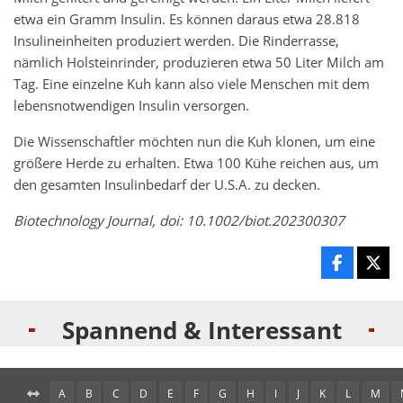
etwa ein Gramm Insulin. Es können daraus etwa 28.818
Insulineinheiten produziert werden. Die Rinderrasse,
nämlich Holsteinrinder, produzieren etwa 50 Liter Milch am
Tag. Eine einzelne Kuh kann also viele Menschen mit dem
lebensnotwendigen Insulin versorgen.
Die Wissenschaftler möchten nun die Kuh klonen, um eine
größere Herde zu erhalten. Etwa 100 Kühe reichen aus, um
den gesamten Insulinbedarf der U.S.A. zu decken.
Biotechnology Journal, doi: 10.1002/biot.202300307
Spannend & Interessant
A
B
C
D
E
F
G
H
I
J
K
L
M