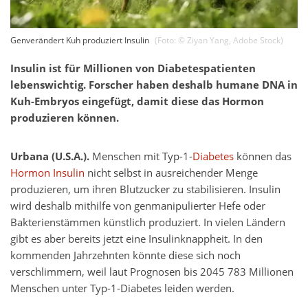
Genverändert Kuh produziert Insulin
(Foto: ©
Ziyan Yang
,
Adobe Stock
)
Insulin ist für Millionen von Diabetespatienten
lebenswichtig. Forscher haben deshalb humane DNA in
Kuh-Embryos eingefügt, damit diese das Hormon
produzieren können.
Urbana (U.S.A.).
Menschen mit Typ-1-
Diabetes
können das
Hormon
Insulin
nicht selbst in ausreichender Menge
produzieren, um ihren Blutzucker zu stabilisieren. Insulin
wird deshalb mithilfe von genmanipulierter Hefe oder
Bakterienstämmen künstlich produziert. In vielen Ländern
gibt es aber bereits jetzt eine Insulinknappheit. In den
kommenden Jahrzehnten könnte diese sich noch
verschlimmern, weil laut Prognosen bis 2045 783 Millionen
Menschen unter Typ-1-Diabetes leiden werden.