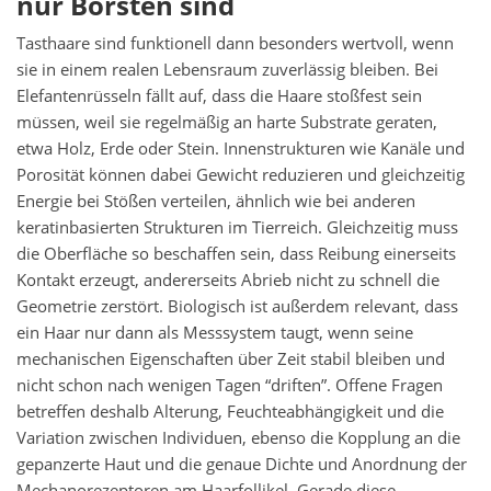
nur Borsten sind
Tasthaare sind funktionell dann besonders wertvoll, wenn
sie in einem realen Lebensraum zuverlässig bleiben. Bei
Elefantenrüsseln fällt auf, dass die Haare stoßfest sein
müssen, weil sie regelmäßig an harte Substrate geraten,
etwa Holz, Erde oder Stein. Innenstrukturen wie Kanäle und
Porosität können dabei Gewicht reduzieren und gleichzeitig
Energie bei Stößen verteilen, ähnlich wie bei anderen
keratinbasierten Strukturen im Tierreich. Gleichzeitig muss
die Oberfläche so beschaffen sein, dass Reibung einerseits
Kontakt erzeugt, andererseits Abrieb nicht zu schnell die
Geometrie zerstört. Biologisch ist außerdem relevant, dass
ein Haar nur dann als Messsystem taugt, wenn seine
mechanischen Eigenschaften über Zeit stabil bleiben und
nicht schon nach wenigen Tagen “driften”. Offene Fragen
betreffen deshalb Alterung, Feuchteabhängigkeit und die
Variation zwischen Individuen, ebenso die Kopplung an die
gepanzerte Haut und die genaue Dichte und Anordnung der
Mechanorezeptoren am Haarfollikel. Gerade diese