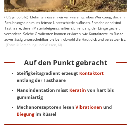
(KI Symbolbild). Elefantenrüsseln wirken wie ein grobes Werkzeug, doch ihr
Berührungssinn muss feinste Unterschiede auflösen. Entscheidend sind
Tasthaare, deren Materialeigenschaften sich entlang der Länge gezielt
verändern. Solche Gradienten können erklären, wie Kontaktorte im Rüssel
zuverlässig unterscheidbar bleiben, obwohl die Haut dick und belastbar ist.
(Foto: ©
Forschung und Wissen
,
KI
)
Auf den Punkt gebracht
Steifigkeitsgradient erzeugt
Kontaktort
entlang der Tasthaare
Nanoindentation misst
Keratin
von hart bis
gummiartig
Mechanorezeptoren lesen
Vibrationen
und
Biegung
im Rüssel