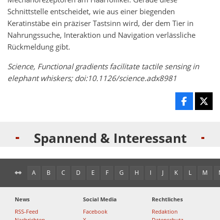
Schnittstelle entscheidet, wie aus einer biegenden
Keratinstäbe ein präziser Tastsinn wird, der dem Tier in
Nahrungssuche, Interaktion und Navigation verlässliche
Rückmeldung gibt.
Science, Functional gradients facilitate tactile sensing in
elephant whiskers; doi:10.1126/science.adx8981
Spannend & Interessant
A
B
C
D
E
F
G
H
I
J
K
L
M
News
Social Media
Rechtliches
RSS-Feed
Facebook
Redaktion
Nachrichten
X
Datenschutz