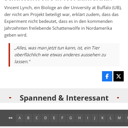
Vincent Lynch, ein Biologe an der University at Buffalo (UB),
der nicht am Projekt beteiligt war, erklärt zudem, dass das
Experiment nicht bedeutet, dass es in den kommenden
Jahrzehnten freilebende Schattenwölfe in Nordamerika
geben wird.
„Alles, was man jetzt tun kann, ist, ein Tier
oberflächlich wie etwas anderes aussehen zu
lassen.“
Spannend & Interessant
A
B
C
D
E
F
G
H
I
J
K
L
M