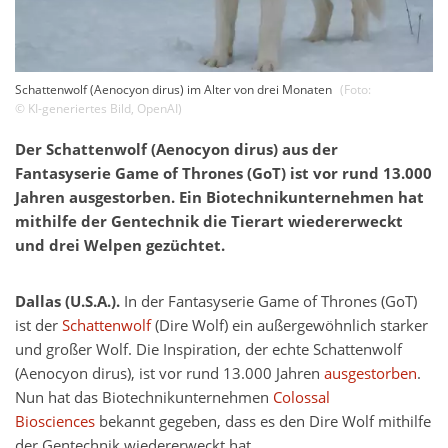
Schattenwolf (Aenocyon dirus) im Alter von drei Monaten
(Foto:
©
KI-generiertes Bild
,
OpenAI
)
Der Schattenwolf (Aenocyon dirus) aus der
Fantasyserie Game of Thrones (GoT) ist vor rund 13.000
Jahren ausgestorben. Ein Biotechnikunternehmen hat
mithilfe der Gentechnik die Tierart wiedererweckt
und drei Welpen gezüchtet.
Dallas (U.S.A.).
In der Fantasyserie Game of Thrones (GoT)
ist der
Schattenwolf
(Dire Wolf) ein außergewöhnlich starker
und großer Wolf. Die Inspiration, der echte Schattenwolf
(Aenocyon dirus), ist vor rund 13.000 Jahren
ausgestorben
.
Nun hat das Biotechnikunternehmen
Colossal
Biosciences
bekannt gegeben, dass es den Dire Wolf mithilfe
der Gentechnik wiedererweckt hat.