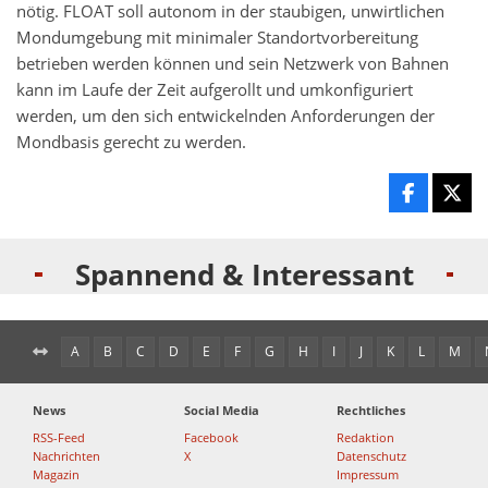
nötig. FLOAT soll autonom in der staubigen, unwirtlichen
Mondumgebung mit minimaler Standortvorbereitung
betrieben werden können und sein Netzwerk von Bahnen
kann im Laufe der Zeit aufgerollt und umkonfiguriert
werden, um den sich entwickelnden Anforderungen der
Mondbasis gerecht zu werden.
Spannend & Interessant
A
B
C
D
E
F
G
H
I
J
K
L
M
News
Social Media
Rechtliches
RSS-Feed
Facebook
Redaktion
Nachrichten
X
Datenschutz
Magazin
Impressum