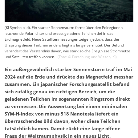
(KI Symbolbild). Ein starker Sonnensturm formt über den Polregionen
leuchtende Polarlichter und presst geladene Teilchen tief in das
Erdmagnetfeld. Neue Satellitenmessungen zeigen jedoch, dass der
Ursprung dieser Teilchen anders liegt als lange vermutet. Der Befund
verändert das Verständnis davon, wie stark solche Ereignisse Stromnetze
und Satelliten treffen können.
(Foto: ©
Forschung und Wissen
,
KI
)
Ein außergewöhnlich starker Sonnensturm traf im Mai
2024 auf die Erde und drückte das Magnetfeld messbar
zusammen. Ein japanischer Forschungssatellit befand
sich zufällig genau im richtigen Bereich, um die
geladenen Teilchen im sogenannten Ringstrom direkt
zu vermessen. Die Auswertung bei einem minimalen
SYM-H-Index von minus 518 Nanotesla liefert ein
überraschendes Bild davon, woher diese Teilchen
tatsächlich kamen. Damit rückt eine lange offene
Frage der Weltraumphysik in ein neues Licht.