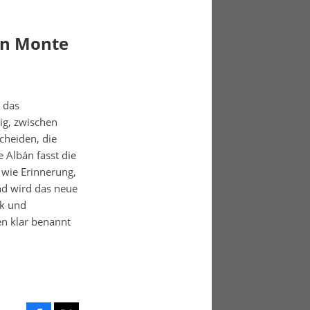
on Monte
 das
tig, zwischen
cheiden, die
e Albán fasst die
wie Erinnerung,
nd wird das neue
ik und
en klar benannt