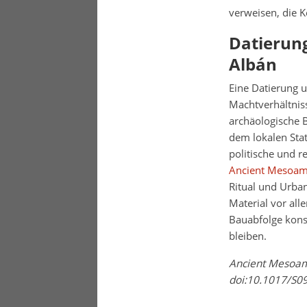
verweisen, die 
Datierun
Albán
Eine Datierung u
Machtverhältnis
archäologische Bi
dem lokalen Stat
politische und r
Ancient Mesoame
Ritual und Urba
Material vor all
Bauabfolge konsi
bleiben.
Ancient Mesoame
doi:10.1017/S