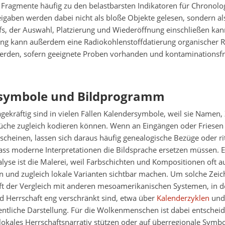
 Fragmente häufig zu den belastbarsten Indikatoren für Chronolo
gaben werden dabei nicht als bloße Objekte gelesen, sondern als
s, der Auswahl, Platzierung und Wiederöffnung einschließen kann
ung kann außerdem eine Radiokohlenstoffdatierung organischer R
rden, sofern geeignete Proben vorhanden und kontaminationsf
symbole und Bildprogramm
ekräftig sind in vielen Fällen Kalendersymbole, weil sie Namen,
rüche zugleich kodieren können. Wenn an Eingängen oder Friesen
cheinen, lassen sich daraus häufig genealogische Bezüge oder ri
ass moderne Interpretationen die Bildsprache ersetzen müssen. E
yse ist die Malerei, weil Farbschichten und Kompositionen oft auf
en und zugleich lokale Varianten sichtbar machen. Um solche Zei
lft der Vergleich mit anderen mesoamerikanischen Systemen, in 
d Herrschaft eng verschränkt sind, etwa über
Kalenderzyklen
und 
ntliche Darstellung. Für die Wolkenmenschen ist dabei entscheid
lokales Herrschaftsnarrativ stützen oder auf überregionale Symbo