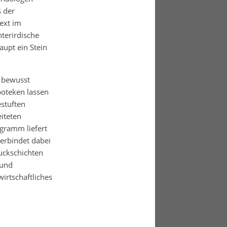
 der
ext im
terirdische
upt ein Stein
e bewusst
poteken lassen
stuften
iteten
gramm liefert
verbindet dabei
uckschichten
 und
irtschaftliches