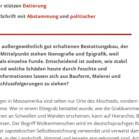
r stützen
Datierung
Schrift mit
Abstammung
und
politischer
n außergewöhnlich gut erhaltenen Bestattungsbau, der
 Mittelpunkt stehen Ikonografie und Epigrafik, weil
als einzelne Funde. Entscheidend ist zudem, wie stabil
 und welche Schäden heute durch Feuchte und
Informationen lassen sich aus Bauform, Malerei und
chlussfolgerungen zu ziehen?
en in Mesoamerika sind selten nur Orte des Abschieds, sondern h
me. Wer in einem Elitegrab bestattet wurde, wie die Grabkammer 
hen an Schwellen und Wänden erscheinen, kann auf Hierarchie, 
isen. Der Begriff Wolkenmenschen wird im deutschsprachigen Ra
er zapotekischen Selbstbezeichnung verwendet und verweist dami
, in der Landschaft, Himmel und Jenseits eng gekoppelt sind. A