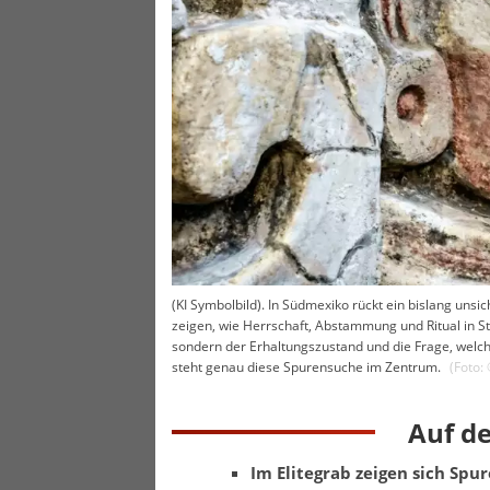
(KI Symbolbild). In Südmexiko rückt ein bislang un
zeigen, wie Herrschaft, Abstammung und Ritual in Ste
sondern der Erhaltungszustand und die Frage, welc
steht genau diese Spurensuche im Zentrum.
(Foto:
Auf d
Im Elitegrab zeigen sich Spu