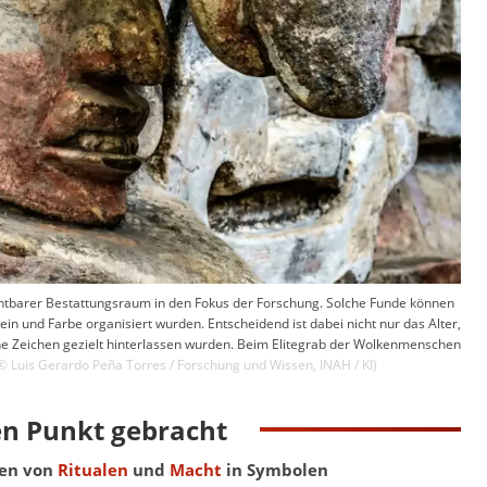
sichtbarer Bestattungsraum in den Fokus der Forschung. Solche Funde können
in und Farbe organisiert wurden. Entscheidend ist dabei nicht nur das Alter,
he Zeichen gezielt hinterlassen wurden. Beim Elitegrab der Wolkenmenschen
 ©
Luis Gerardo Peña Torres / Forschung und Wissen
,
INAH / KI
)
en Punkt gebracht
ren von
Ritualen
und
Macht
in Symbolen