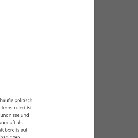
äufig politisch
konstruiert ist
Bündnisse und
um oft als
t bereits auf
rchäologen