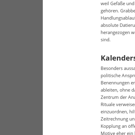
weil Gefäße und
gehören. Grabbei
Handlungsablauf
absolute Datier
herangezogen we
sind.
Kalender
Besonders aussag
politische Ansp
Benennungen ers
ableiten, ohne d
Zentrum der Anal
Rituale verweis
einzuordnen, hi
Zeitrechnung un
Kopplung an öffe
Motive eher ein 