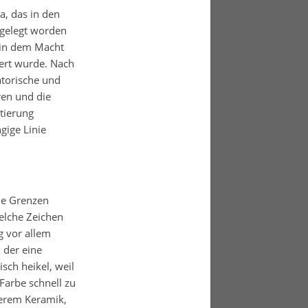
a, das in den
ngelegt worden
, in dem Macht
iert wurde. Nach
atorische und
ren und die
atierung
gige Linie
le Grenzen
welche Zeichen
 vor allem
 der eine
sch heikel, weil
Farbe schnell zu
derem Keramik,