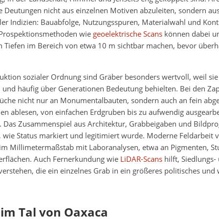
e Deutungen nicht aus einzelnen Motiven abzuleiten, sondern aus
ler Indizien: Bauabfolge, Nutzungsspuren, Materialwahl und Kont
 Prospektionsmethoden wie
geoelektrische Scans
können dabei un
n Tiefen im Bereich von etwa 10 m sichtbar machen, bevor überha
uktion sozialer Ordnung sind Gräber besonders wertvoll, weil si
n und häufig über Generationen Bedeutung behielten. Bei den Za
üche nicht nur an Monumentalbauten, sondern auch an fein abge
en ablesen, von einfachen Erdgruben bis zu aufwendig ausgearbe
Das Zusammenspiel aus Architektur, Grabbeigaben und Bildpro
 wie Status markiert und legitimiert wurde. Moderne Feldarbeit 
m Millimetermaßstab mit Laboranalysen, etwa an Pigmenten, St
erflächen. Auch Fernerkundung wie
LiDAR-Scans
hilft, Siedlungs-
rstehen, die ein einzelnes Grab in ein größeres politisches und w
 im Tal von Oaxaca