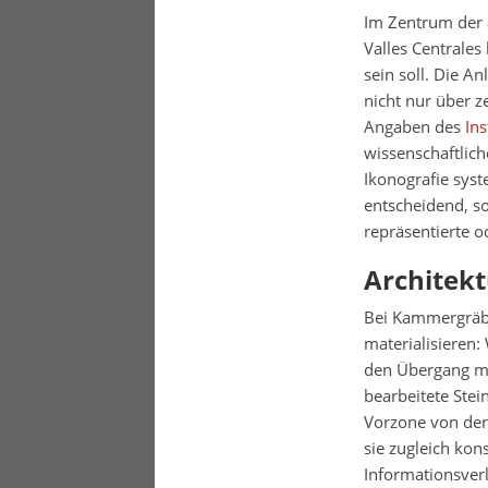
Im Zentrum der a
Valles Centrales
sein soll. Die A
nicht nur über z
Angaben des
Ins
wissenschaftlich
Ikonografie syst
entscheidend, s
repräsentierte o
Architek
Bei Kammergräber
materialisieren:
den Übergang ma
bearbeitete Stei
Vorzone von der 
sie zugleich kon
Informationsver