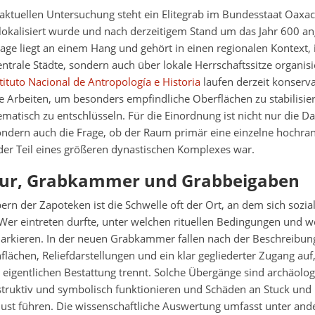
ktuellen Untersuchung steht ein Elitegrab im Bundesstaat Oaxac
 lokalisiert wurde und nach derzeitigem Stand um das Jahr 600 a
nlage liegt an einem Hang und gehört in einen regionalen Kontext
entrale Städte, sondern auch über lokale Herrschaftssitze organis
tituto Nacional de Antropología e Historia
laufen derzeit konserv
e Arbeiten, um besonders empfindliche Oberflächen zu stabilisie
ematisch zu entschlüsseln. Für die Einordnung ist nicht nur die D
ondern auch die Frage, ob der Raum primär eine einzelne hochran
der Teil eines größeren dynastischen Komplexes war.
tur, Grabkammer und Grabbeigaben
n der Zapoteken ist die Schwelle oft der Ort, an dem sich sozia
 Wer eintreten durfte, unter welchen rituellen Bedingungen und 
rkieren. In der neuen Grabkammer fallen nach der Beschreibung
nflächen, Reliefdarstellungen und ein klar gegliederter Zugang auf,
eigentlichen Bestattung trennt. Solche Übergänge sind archäologi
struktiv und symbolisch funktionieren und Schäden an Stuck und 
lust führen. Die wissenschaftliche Auswertung umfasst unter an