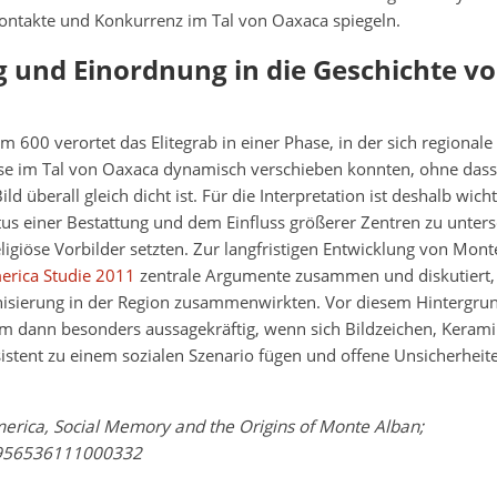
Kontakte und Konkurrenz im Tal von Oaxaca spiegeln.
g und Einordnung in die Geschichte v
m 600 verortet das Elitegrab in einer Phase, in der sich regionale
se im Tal von Oaxaca dynamisch verschieben konnten, ohne dass
ld überall gleich dicht ist. Für die Interpretation ist deshalb wich
us einer Bestattung und dem Einfluss größerer Zentren zu unters
eligiöse Vorbilder setzten. Zur langfristigen Entwicklung von Mont
rica Studie 2011
zentrale Argumente zusammen und diskutiert, 
nisierung in der Region zusammenwirkten. Vor diesem Hintergru
em dann besonders aussagekräftig, wenn sich Bildzeichen, Keram
stent zu einem sozialen Szenario fügen und offene Unsicherheit
rica, Social Memory and the Origins of Monte Alban;
0956536111000332