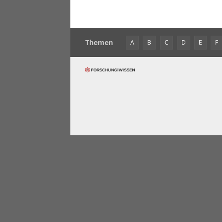
Themen
A
B
C
D
E
F