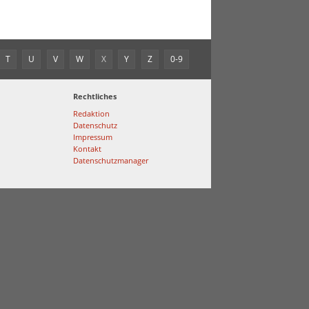
T
U
V
W
X
Y
Z
0-9
Rechtliches
Redaktion
Datenschutz
Impressum
Kontakt
Datenschutzmanager