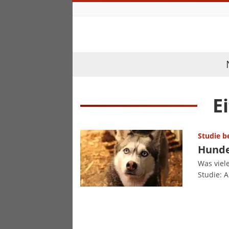
E
Studie b
Hunde
Was viel
Studie: 