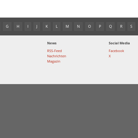
G
H
I
J
K
L
M
N
O
P
Q
R
S
News
Social Media
RSS-Feed
Facebook
Nachrichten
X
Magazin