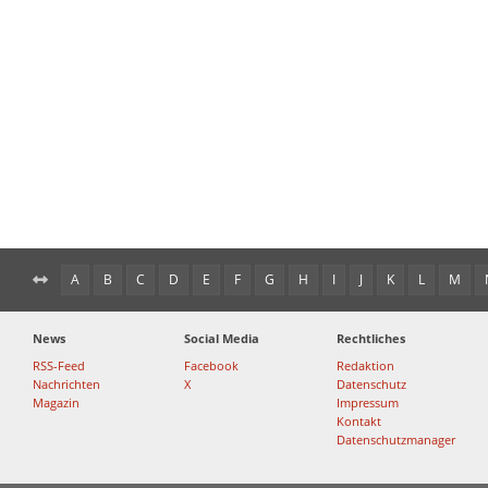
A
B
C
D
E
F
G
H
I
J
K
L
M
News
Social Media
Rechtliches
RSS-Feed
Facebook
Redaktion
Nachrichten
X
Datenschutz
Magazin
Impressum
Kontakt
Datenschutzmanager