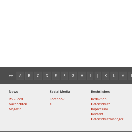
A
B
C
D
E
F
G
H
I
J
K
L
M
News
Social Media
Rechtliches
RSS-Feed
Facebook
Redaktion
Nachrichten
X
Datenschutz
Magazin
Impressum
Kontakt
Datenschutzmanager