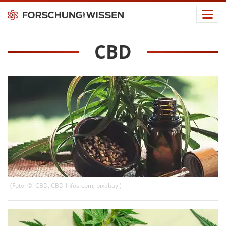
CBD
(Foto: ©
CBD
,
CBD-Infos-com
,
pixabay
)