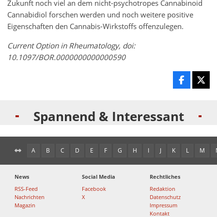
Zukunft noch viel an dem nicht-psychotropes Cannabinoid
Cannabidiol forschen werden und noch weitere positive
Eigenschaften den Cannabis-Wirkstoffs offenzulegen.
Current Option in Rheumatology, doi:
10.1097/BOR.0000000000000590
Spannend & Interessant
A
B
C
D
E
F
G
H
I
J
K
L
M
News
Social Media
Rechtliches
RSS-Feed
Facebook
Redaktion
Nachrichten
X
Datenschutz
Magazin
Impressum
Kontakt