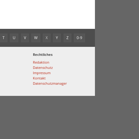
T
U
V
W
X
Y
Z
0-9
Rechtliches
Redaktion
Datenschutz
Impressum
Kontakt
Datenschutzmanager