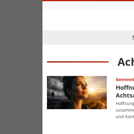
Ac
Getrenn
Hoffnu
Achts
Hoffnung
zusammen
und Kont