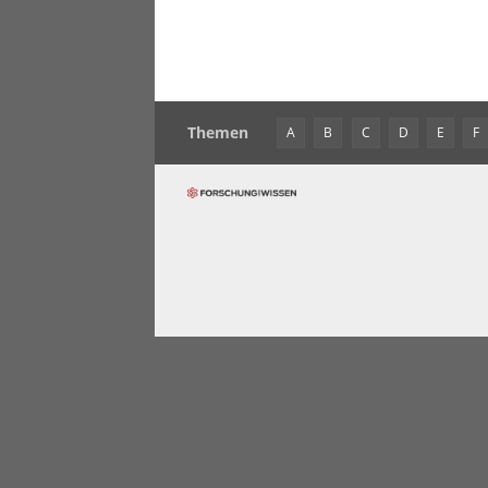
Themen
A
B
C
D
E
F