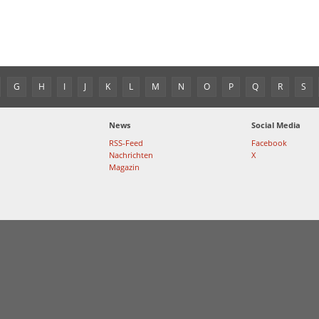
G
H
I
J
K
L
M
N
O
P
Q
R
S
News
Social Media
RSS-Feed
Facebook
Nachrichten
X
Magazin