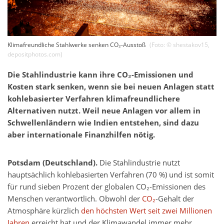
Klimafreundliche Stahlwerke senken CO₂-Ausstoß
(Foto: ©
shestakov15
,
depositphotos.com
)
Die Stahlindustrie kann ihre CO₂-Emissionen und
Kosten stark senken, wenn sie bei neuen Anlagen statt
kohlebasierter Verfahren klimafreundlichere
Alternativen nutzt. Weil neue Anlagen vor allem in
Schwellenländern wie Indien entstehen, sind dazu
aber internationale Finanzhilfen nötig.
Potsdam (Deutschland).
Die Stahlindustrie nutzt
hauptsächlich kohlebasierten Verfahren (70 %) und ist somit
für rund sieben Prozent der globalen CO₂-Emissionen des
Menschen verantwortlich. Obwohl der
CO₂
-Gehalt der
Atmosphäre kürzlich
den höchsten Wert seit zwei Millionen
Jahren
erreicht hat und der Klimawandel immer mehr