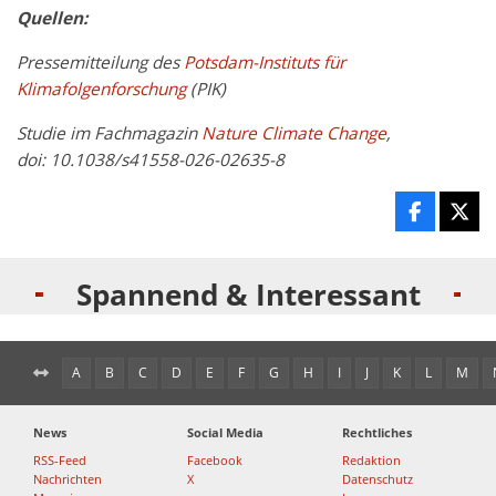
Quellen:
Pressemitteilung des
Potsdam-Instituts für
Klimafolgenforschung
(PIK)
Studie im Fachmagazin
Nature Climate Change
,
doi: 10.1038/s41558-026-02635-8
Spannend & Interessant
A
B
C
D
E
F
G
H
I
J
K
L
M
News
Social Media
Rechtliches
RSS-Feed
Facebook
Redaktion
Nachrichten
X
Datenschutz