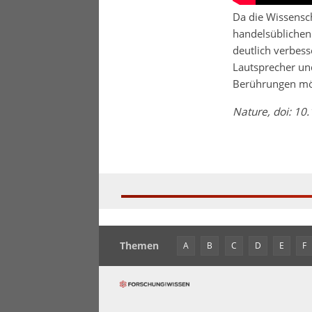
Da die Wissensc
handelsüblichen 
deutlich verbess
Lautsprecher und
Berührungen mög
Nature, doi: 1
Themen
A
B
C
D
E
F