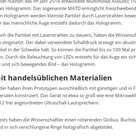
ler nutzten das im Jahr 2018 entwickelte Multimodal Acoustic Tra
eues Hologramm. Das sogenannte MATD ermöglicht freischwebend
on Hologramm werden kleinste Partikel durch Laserstrahlen beweg
ür das menschliche Auge entsteht dadurch das Hologramm.
och die Partikel mit Laserstrahlen zu steuern, haben die Wissensc
n eingesetzt. Der dabei verwendete Schalldruck erzeugt ein akusti
ikel in der Schwebe hält. So können die Partikel bis zu 100 Mal p
n. Durch die Beleuchtung von LEDs entsteht für das Auge ein sich
 und sich bewegendes Bild – das Hologramm.
it handelsüblichen Materialien
ler haben ihren Prototypen ausschließlich mit günstigen und in 
erialen konstruiert. Das Gerät ist etwa so groß wie eine Mikrowel
2 frei angeordneten Ultraschall-Lautsprechern.
Tests haben die Wissenschaftler einen rotierenden Globus, Buchst
 in sich verschlungene Ringe holografisch abgebildet.