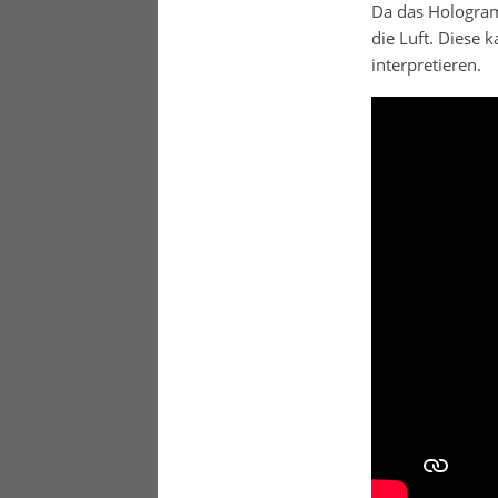
Da das Hologramm
die Luft. Diese 
interpretieren.