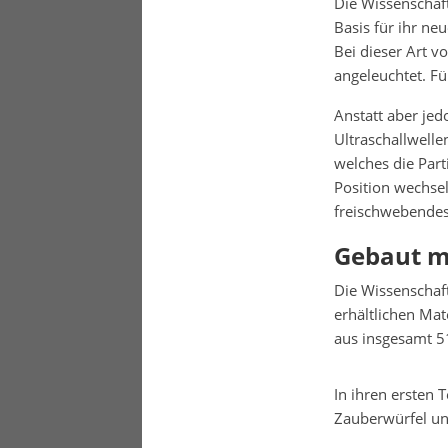
Die Wissenschaft
Basis für ihr n
Bei dieser Art v
angeleuchtet. F
Anstatt aber jed
Ultraschallwelle
welches die Part
Position wechsel
freischwebendes
Gebaut m
Die Wissenschaft
erhältlichen Mat
aus insgesamt 51
In ihren ersten 
Zauberwürfel und