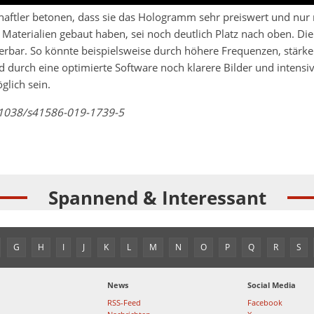
haftler betonen, dass sie das Hologramm sehr preiswert und nur 
Materialien gebaut haben, sei noch deutlich Platz nach oben. Die
erbar. So könnte beispielsweise durch höhere Frequenzen, stärker
 durch eine optimierte Software noch klarere Bilder und intensi
lich sein.
0.1038/s41586-019-1739-5
Spannend & Interessant
G
H
I
J
K
L
M
N
O
P
Q
R
S
News
Social Media
RSS-Feed
Facebook