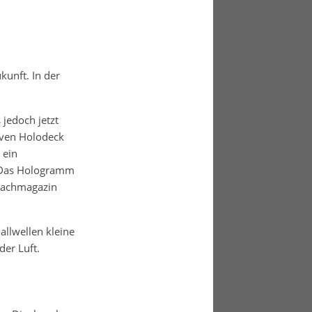
kunft. In der
.
 jedoch jetzt
iven Holodeck
 ein
. Das Hologramm
 Fachmagazin
llwellen kleine
der Luft.