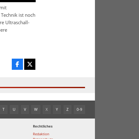
mit
 Technik ist noch
e Ultraschall-
vere
T
U
V
W
X
Y
Z
0-9
Rechtliches
Redaktion