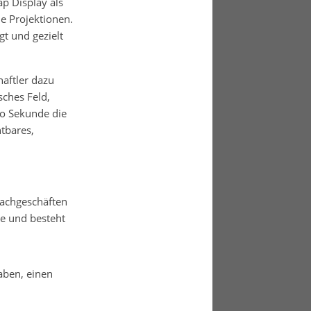
p Display als
e Projektionen.
t und gezielt
haftler dazu
sches Feld,
ro Sekunde die
tbares,
Fachgeschäften
le und besteht
aben, einen