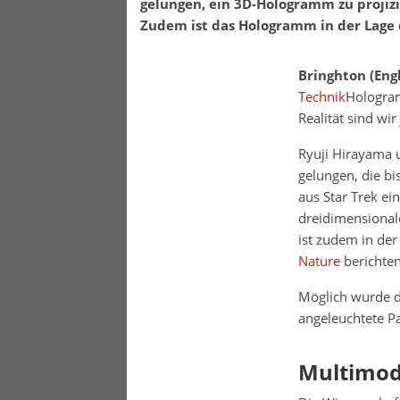
gelungen, ein 3D-Hologramm zu projiz
Zudem ist das Hologramm in der Lage 
Bringhton (Eng
Technik
Hologram
Realität sind wi
Ryuji Hirayama 
gelungen, die b
aus Star Trek ei
dreidimensional
ist zudem in de
Nature
berichten
Möglich wurde di
angeleuchtete Pa
Multimoda