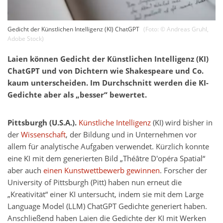
Gedicht der Künstlichen Intelligenz (KI) ChatGPT
(Foto: ©
Andreas Gruhl
,
Adobe Stock
)
Laien können Gedicht der Künstlichen Intelligenz (KI)
ChatGPT und von Dichtern wie Shakespeare und Co.
kaum unterscheiden. Im Durchschnitt werden die KI-
Gedichte aber als „besser“ bewertet.
Pittsburgh (U.S.A.).
Künstliche Intelligenz
(KI) wird bisher in
der
Wissenschaft
, der Bildung und in Unternehmen vor
allem für analytische Aufgaben verwendet. Kürzlich konnte
eine KI mit dem generierten Bild „Théâtre D'opéra Spatial“
aber auch
einen Kunstwettbewerb gewinnen
. Forscher der
University of Pittsburgh (Pitt) haben nun erneut die
„Kreativität“ einer KI untersucht, indem sie mit dem Large
Language Model (LLM) ChatGPT Gedichte generiert haben.
Anschließend haben Laien die Gedichte der KI mit Werken