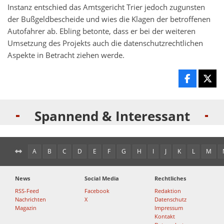
Instanz entschied das Amtsgericht Trier jedoch zugunsten
der Bußgeldbescheide und wies die Klagen der betroffenen
Autofahrer ab. Ebling betonte, dass er bei der weiteren
Umsetzung des Projekts auch die datenschutzrechtlichen
Aspekte in Betracht ziehen werde.
Spannend & Interessant
A
B
C
D
E
F
G
H
I
J
K
L
M
News
Social Media
Rechtliches
RSS-Feed
Facebook
Redaktion
Nachrichten
X
Datenschutz
Magazin
Impressum
Kontakt