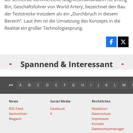
Bin, Geschäftsführer von World Artery, bezeichnet den Bau
der Teststrecke trotzdem als ein „Durchbruch in diesem
Bereich“. Laut ihm ist die Umsetzung des Konzepts in die
Realität ein großer Technologiesprung.
Spannend & Interessant
A
B
C
D
E
F
G
H
I
J
K
L
M
News
Social Media
Rechtliches
RSS-Feed
Facebook
Redaktion
Nachrichten
X
Datenschutz
Magazin
Impressum
Kontakt
Datenschutzmanager