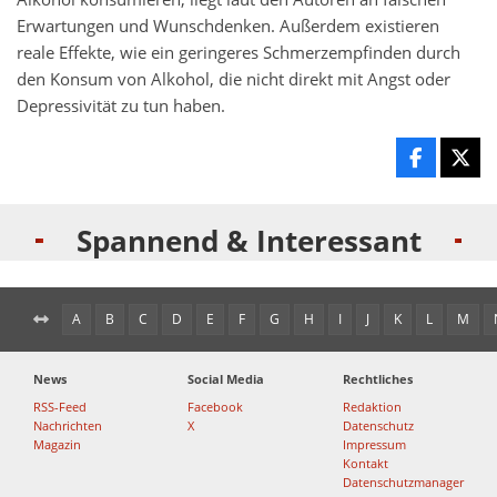
Erwartungen und Wunschdenken. Außerdem existieren
reale Effekte, wie ein geringeres Schmerzempfinden durch
den Konsum von Alkohol, die nicht direkt mit Angst oder
Depressivität zu tun haben.
Spannend & Interessant
A
B
C
D
E
F
G
H
I
J
K
L
M
News
Social Media
Rechtliches
RSS-Feed
Facebook
Redaktion
Nachrichten
X
Datenschutz
Magazin
Impressum
Kontakt
Datenschutzmanager