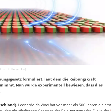
(Foto: ©
Hongri Gu
)
ungsgesetz formuliert, laut dem die Reibungskraft
unimmt. Nun wurde experimentell bewiesen, dass dies
.
schland).
Leonardo da Vinci hat vor mehr als 500 Jahren die ers
u den physikalischen Gesetzen der Reibung gemacht. Die in der