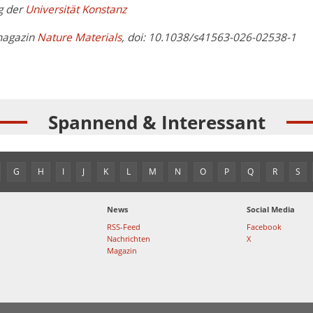
g der
Universität Konstanz
magazin
Nature Materials
, doi:
10.1038/s41563-026-02538-1
Spannend & Interessant
G
H
I
J
K
L
M
N
O
P
Q
R
S
News
Social Media
RSS-Feed
Facebook
Nachrichten
X
Magazin