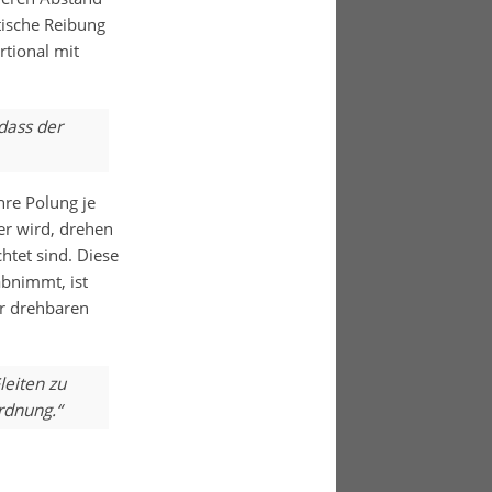
ische Reibung
rtional mit
dass der
hre Polung je
r wird, drehen
htet sind. Diese
abnimmt, ist
er drehbaren
leiten zu
rdnung.“