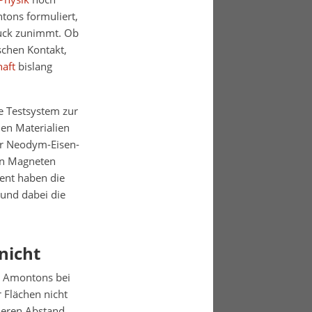
ons formuliert,
ruck zunimmt. Ob
schen Kontakt,
aft
bislang
e Testsystem zur
en Materialien
r Neodym-Eisen-
nen Magneten
ment haben die
und dabei die
nicht
e Amontons bei
 Flächen nicht
tleren Abstand