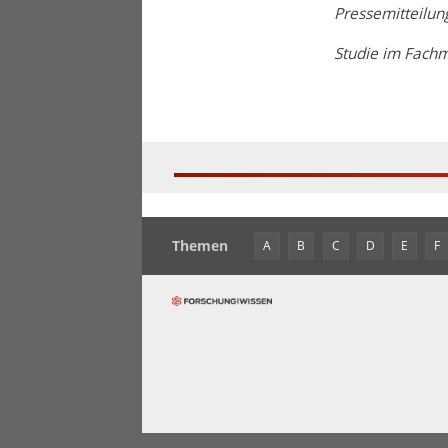
Pressemitteilun
Studie im Fach
Themen
A
B
C
D
E
F