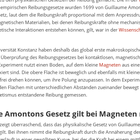
 empirischen Reibungsgesetze wurden 1699 von Guillaume Amont
setz, laut dem die Reibungskraft proportional mit dem Anpressd
agnetischen Materialien, bei denen Reibungskräfte ohne mechani
ische Interaktionen entstehen können, gilt, war in der
Wissensch
iversität Konstanz haben deshalb das global erste makroskopisch
 Überprüfung des Reibungsgesetzes bei kontaktlosen, magnetisch
 Experiment nutzt einen Boden, auf dem kleine
Magneten
aus eine
xiert sind. Die obere Fläche ist beweglich und ebenfalls mit klei
h frei drehen können, um ihre Polung anzupassen. In dem Experi
iden Flächen mit unterschiedlichen Abständen zueinander bewegt 
etismus entstandene Reibung gemessen.
 Amontons Gesetz gilt bei Magneten 
zeigt überraschend, dass das physikalische Gesetz von Guillaum
ilt. Bei ihnen nimmt die Reibungskraft durch die Annäherung der
verläuft in einer gewölbten Kurve, bei der die Kraft bei einem mit