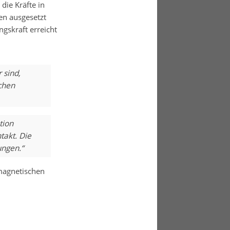
die Kräfte in
en ausgesetzt
gskraft erreicht
 sind,
chen
tion
takt. Die
ungen.“
magnetischen