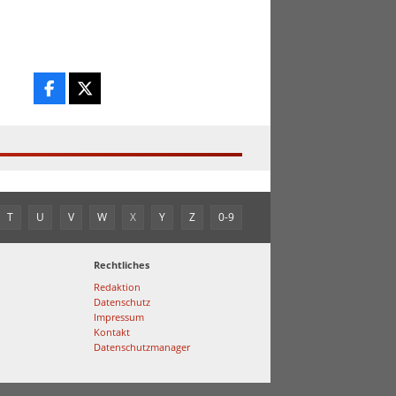
T
U
V
W
X
Y
Z
0-9
Rechtliches
Redaktion
Datenschutz
Impressum
Kontakt
Datenschutzmanager