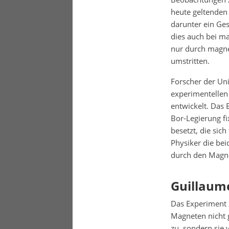
heute geltenden
darunter ein Ge
dies auch bei m
nur durch magnet
umstritten.
Forscher der Un
experimentellen
entwickelt. Das
Bor-Legierung fi
besetzt, die sic
Physiker die be
durch den Magn
Guillaume
Das Experiment 
Magneten nicht g
zu, sondern sie 