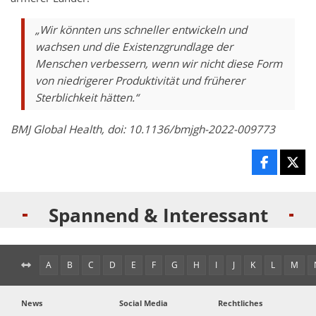
„Wir könnten uns schneller entwickeln und
wachsen und die Existenzgrundlage der
Menschen verbessern, wenn wir nicht diese Form
von niedrigerer Produktivität und früherer
Sterblichkeit hätten.“
BMJ Global Health, doi: 10.1136/bmjgh-2022-009773
Spannend & Interessant
A
B
C
D
E
F
G
H
I
J
K
L
M
News
Social Media
Rechtliches