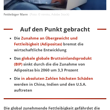
Fettleibiger Mann
(Foto: ©
nimito
,
Adobe Stock
)
Auf den Punkt gebracht
Die
Zunahme an Übergewicht und
Fettleibigkeit (Adipositas)
bremst die
wirtschaftliche Entwicklung
Das
globale globale Bruttoinlandsprodukt
(BIP)
sinkt durch die die Zunahme von
Adipositas bis 2060 um 3,3 Prozent
Die
in absoluten Zahlen höchsten Schäden
werden in China, Indien und den U.S.A.
auftreten
Die global zunehmende Fettleibigkeit gefährdet die