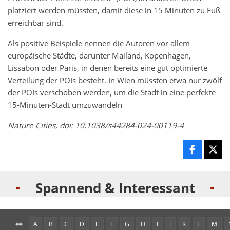
platziert werden müssten, damit diese in 15 Minuten zu Fuß
erreichbar sind.
Als positive Beispiele nennen die Autoren vor allem
europäische Städte, darunter Mailand, Kopenhagen,
Lissabon oder Paris, in denen bereits eine gut optimierte
Verteilung der POIs besteht. In Wien müssten etwa nur zwölf
der POIs verschoben werden, um die Stadt in eine perfekte
15-Minuten-Stadt umzuwandeln
Nature Cities, doi: 10.1038/s44284-024-00119-4
Spannend & Interessant
A
B
C
D
E
F
G
H
I
J
K
L
M