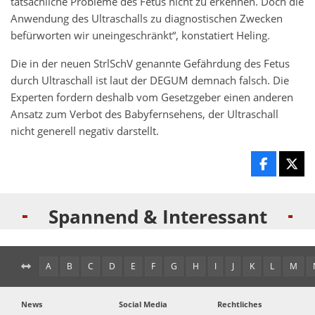
tatsächliche Probleme des Fetus nicht zu erkennen. Doch die
Anwendung des Ultraschalls zu diagnostischen Zwecken
befürworten wir uneingeschränkt“, konstatiert Heling.
Die in der neuen StrlSchV genannte Gefährdung des Fetus
durch Ultraschall ist laut der DEGUM demnach falsch. Die
Experten fordern deshalb vom Gesetzgeber einen anderen
Ansatz zum Verbot des Babyfernsehens, der Ultraschall
nicht generell negativ darstellt.
Spannend & Interessant
A
B
C
D
E
F
G
H
I
J
K
L
M
News
Social Media
Rechtliches