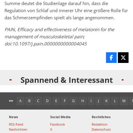
Summe deutet die Studienlage darauf hin, dass die
Regulation von Schlaf und innerer Uhr eine größere Rolle für
das Schmerzempfinden spielt als lange angenommen.
PAIN, Efficacy and effectiveness of melatonin for the
management of musculoskeletal pain;
doi:10.1097/j.pain.0000000000004045
Spannend & Interessant
A
B
C
D
E
F
G
H
I
J
K
L
M
News
Social Media
Rechtliches
RSS-Feed
Facebook
Redaktion
Nachrichten
X
Datenschutz