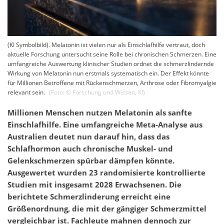
(KI Symbolbild). Melatonin ist vielen nur als Einschlafhilfe vertraut, doch
aktuelle Forschung untersucht seine Rolle bei chronischen Schmerzen. Eine
umfangreiche Auswertung klinischer Studien ordnet die schmerzlindernde
Wirkung von Melatonin nun erstmals systematisch ein. Der Effekt könnte
für Millionen Betroffene mit Rückenschmerzen, Arthrose oder Fibromyalgie
relevant sein.
(Foto: ©
Forschung und Wissen
,
KI
)
Millionen Menschen nutzen Melatonin als sanfte
Einschlafhilfe. Eine umfangreiche Meta-Analyse aus
Australien deutet nun darauf hin, dass das
Schlafhormon auch chronische Muskel- und
Gelenkschmerzen spürbar dämpfen könnte.
Ausgewertet wurden 23 randomisierte kontrollierte
Studien mit insgesamt 2028 Erwachsenen. Die
berichtete Schmerzlinderung erreicht eine
Größenordnung, die mit der gängiger Schmerzmittel
vergleichbar ist. Fachleute mahnen dennoch zur