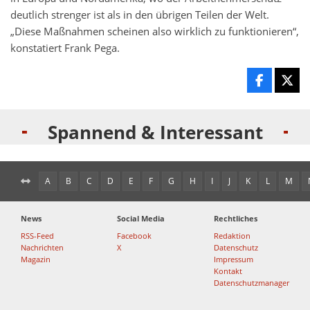
deutlich strenger ist als in den übrigen Teilen der Welt.
„Diese Maßnahmen scheinen also wirklich zu funktionieren“,
konstatiert Frank Pega.
Spannend & Interessant
A
B
C
D
E
F
G
H
I
J
K
L
M
News
Social Media
Rechtliches
RSS-Feed
Facebook
Redaktion
Nachrichten
X
Datenschutz
Magazin
Impressum
Kontakt
Datenschutzmanager