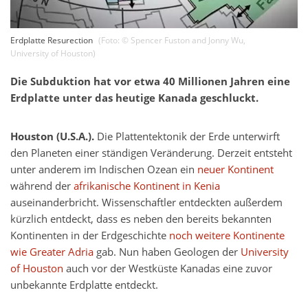
Erdplatte Resurection
(Foto: ©
Spencer Fuston and Jonny Wu
,
University of Houston
)
Die Subduktion hat vor etwa 40 Millionen Jahren eine
Erdplatte unter das heutige Kanada geschluckt.
Houston (U.S.A.).
Die Plattentektonik der Erde unterwirft
den Planeten einer ständigen Veränderung. Derzeit entsteht
unter anderem im Indischen Ozean ein
neuer Kontinent
während der
afrikanische Kontinent in Kenia
auseinanderbricht. Wissenschaftler entdeckten außerdem
kürzlich entdeckt, dass es neben den bereits bekannten
Kontinenten in der Erdgeschichte
noch weitere Kontinente
wie Greater Adria
gab. Nun haben Geologen der
University
of Houston
auch vor der Westküste Kanadas eine zuvor
unbekannte Erdplatte entdeckt.