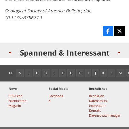
Geological Society of America Bulletin, doi:
10.1130/B35677.1
Spannend & Interessant
A
B
C
D
E
F
G
H
I
J
K
L
M
News
Social Media
Rechtliches
RSS-Feed
Facebook
Redaktion
Nachrichten
X
Datenschutz
Magazin
Impressum
Kontakt
Datenschutzmanager