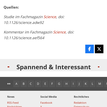
Quellen:
Studie im Fachmagazin
Science
, doi:
10.1126/science.adw92
Kommentar im Fachmagazin
Science
, doi:
10.1126/science.aef564
Spannend & Interessant
A
B
C
D
E
F
G
H
I
J
K
L
M
News
Social Media
Rechtliches
RSS-Feed
Facebook
Redaktion
Nachrichten
X
Datenschutz