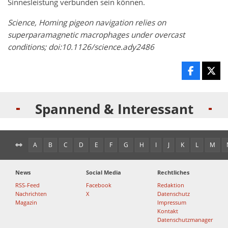
Sinnesleistung verbunden sein können.
Science, Homing pigeon navigation relies on
superparamagnetic macrophages under overcast
conditions; doi:10.1126/science.ady2486
Spannend & Interessant
A
B
C
D
E
F
G
H
I
J
K
L
M
News
Social Media
Rechtliches
RSS-Feed
Facebook
Redaktion
Nachrichten
X
Datenschutz
Magazin
Impressum
Kontakt
Datenschutzmanager